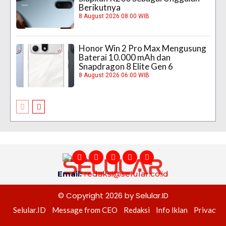
Berikutnya
8 August 2026 08:00 WIB
Honor Win 2 Pro Max Mengusung
Baterai 10.000 mAh dan
Snapdragon 8 Elite Gen 6
8 August 2026 06:00 WIB
Email:
redaksi@selular.co.id
© Copyright 2026 by Selular.ID
Selular.ID
Message from CEO
Redaksi
Info Iklan
Privacy P