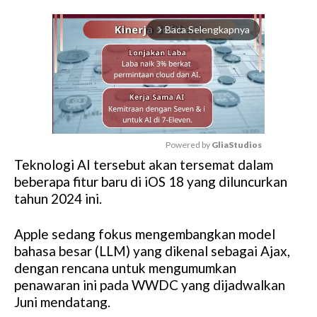
Baca Selengkapnya
arrow_forward_ios
Powered by 
GliaStudios
Teknologi AI tersebut akan tersemat dalam
M
beberapa fitur baru di iOS 18 yang diluncurkan
u
tahun 2024 ini.
t
e
Apple sedang fokus mengembangkan model
bahasa besar (LLM) yang dikenal sebagai Ajax,
dengan rencana untuk mengumumkan
penawaran ini pada WWDC yang dijadwalkan
Juni mendatang.