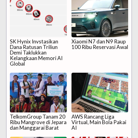
SK Hynix Invstasikan
Xiaomi N7 dan N9 Raup
Dana Ratusan Triliun
100 Ribu Reservasi Awal
Demi Taklukkan
Kelangkaan Memori AI
Global
TelkomGroup Tanam 20
AWS Rancang Liga
Ribu Mangrove di Jepara
Virtual, Main Bola Pakai
dan Manggarai Barat
AI