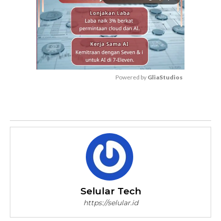
Powered by 
GliaStudios
M
u
t
e
Selular Tech
https://selular.id