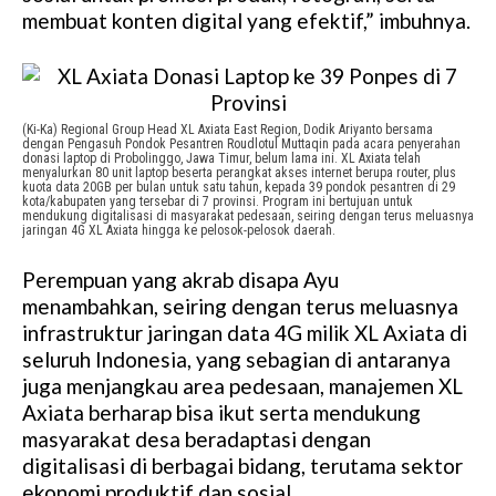
membuat konten digital yang efektif,” imbuhnya.
(Ki-Ka) Regional Group Head XL Axiata East Region, Dodik Ariyanto bersama
dengan Pengasuh Pondok Pesantren Roudlotul Muttaqin pada acara penyerahan
donasi laptop di Probolinggo, Jawa Timur, belum lama ini. XL Axiata telah
menyalurkan 80 unit laptop beserta perangkat akses internet berupa router, plus
kuota data 20GB per bulan untuk satu tahun, kepada 39 pondok pesantren di 29
kota/kabupaten yang tersebar di 7 provinsi. Program ini bertujuan untuk
mendukung digitalisasi di masyarakat pedesaan, seiring dengan terus meluasnya
jaringan 4G XL Axiata hingga ke pelosok-pelosok daerah.
Perempuan yang akrab disapa Ayu
menambahkan, seiring dengan terus meluasnya
infrastruktur jaringan data 4G milik XL Axiata di
seluruh Indonesia, yang sebagian di antaranya
juga menjangkau area pedesaan, manajemen XL
Axiata berharap bisa ikut serta mendukung
masyarakat desa beradaptasi dengan
digitalisasi di berbagai bidang, terutama sektor
ekonomi produktif dan sosial.