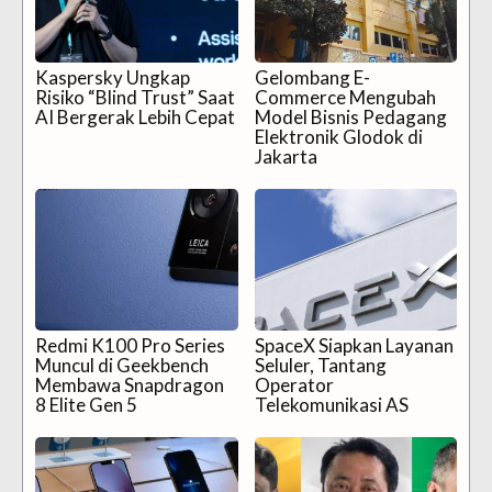
Kaspersky Ungkap
Gelombang E-
Risiko “Blind Trust” Saat
Commerce Mengubah
AI Bergerak Lebih Cepat
Model Bisnis Pedagang
Elektronik Glodok di
Jakarta
Redmi K100 Pro Series
SpaceX Siapkan Layanan
Muncul di Geekbench
Seluler, Tantang
Membawa Snapdragon
Operator
8 Elite Gen 5
Telekomunikasi AS