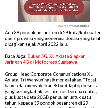
Powered by 
GliaStudios
Ada 39 pondok pesantren di 29 kota/kabupaten
M
dan 7 provinsi yang menerima donasi yang telah
u
dibagikan sejak April 2022 lalu.
t
e
Baca Juga:
Bukan 5G, XL Axiata Siapkan
Jaringan 4G di Motocross Sumbawa
Group Head Corporate Communications XL
Axiata, Tri Wahyuningsih mengatakan, “Total
kami telah menyalurkan 80 unit laptop beserta
yang perangkat akses internet berupa router,
plus kuota data 20GB per bulan untuk satu
tahun, kepada 39 pondok pesantren di 29