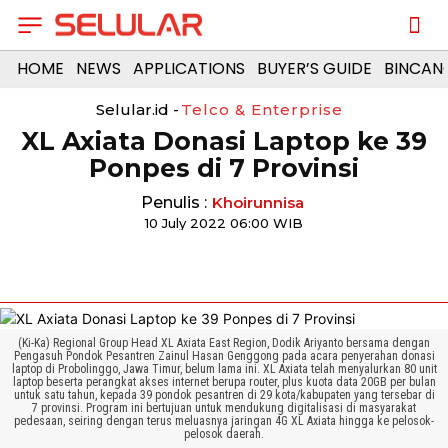
HOME
NEWS
APPLICATIONS
BUYER’S GUIDE
BINCAN
Selular.id -
Telco & Enterprise
XL Axiata Donasi Laptop ke 39
Ponpes di 7 Provinsi
Penulis :
Khoirunnisa
10 July 2022 06:00 WIB
(Ki-Ka) Regional Group Head XL Axiata East Region, Dodik Ariyanto bersama dengan
Pengasuh Pondok Pesantren Zainul Hasan Genggong pada acara penyerahan donasi
laptop di Probolinggo, Jawa Timur, belum lama ini. XL Axiata telah menyalurkan 80 unit
laptop beserta perangkat akses internet berupa router, plus kuota data 20GB per bulan
untuk satu tahun, kepada 39 pondok pesantren di 29 kota/kabupaten yang tersebar di
7 provinsi. Program ini bertujuan untuk mendukung digitalisasi di masyarakat
pedesaan, seiring dengan terus meluasnya jaringan 4G XL Axiata hingga ke pelosok-
pelosok daerah.