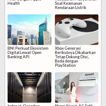
Health
Soal Keamanan
Kendaraan Listrik
BNI Perkuat Ekosistem
Xbox Generasi
Digital Lewat Open
Berikutnya Dikabarkan
Banking API
Tetap Dukung Disc,
Beda dengan
PlayStation
Indosat, Ooredoo,
Sharp Airest, AC Split