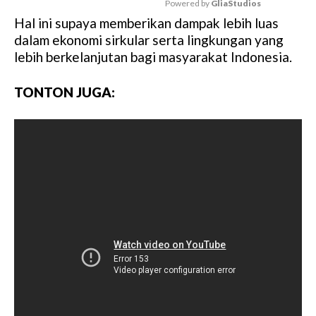
Powered by 
GliaStudios
Hal ini supaya memberikan dampak lebih luas
M
dalam ekonomi sirkular serta lingkungan yang
u
lebih berkelanjutan bagi masyarakat Indonesia.
t
e
TONTON JUGA: