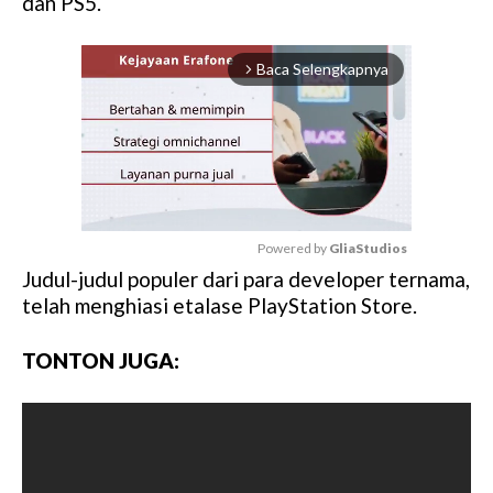
dan PS5.
Baca Selengkapnya
arrow_forward_ios
Powered by 
GliaStudios
Judul-judul populer dari para developer ternama,
M
telah menghiasi etalase PlayStation Store.
u
t
TONTON JUGA:
e