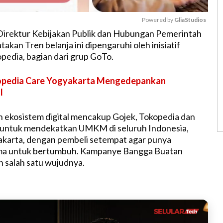
Powered by 
GliaStudios
Direktur Kebijakan Publik dan Hubungan Pemerintah
kan Tren belanja ini dipengaruhi oleh inisiatif
M
pedia, bagian dari grup GoTo.
u
t
pedia Care Yogyakarta Mengedepankan
e
I
 ekosistem digital mencakup Gojek, Tokopedia dan
, untuk mendekatkan UMKM di seluruh Indonesia,
akarta, dengan pembeli setempat agar punya
ma untuk bertumbuh. Kampanye Bangga Buatan
h salah satu wujudnya.