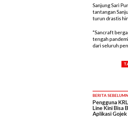
Sanjung Sari Pu
tantangan Sanju
turun drastis h
“Sancraft berga
tengah pandemi
dari seluruh pen
T
BERITA SEBELUM
Pengguna KR
Line Kini Bisa B
Aplikasi Gojek