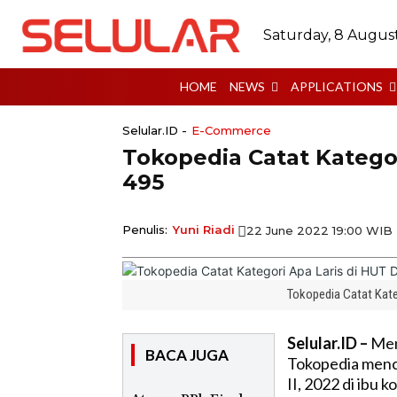
Saturday, 8 Augus
HOME
NEWS
APPLICATIONS
Selular.ID -
E-Commerce
Tokopedia Catat Kategor
495
Penulis:
Yuni Riadi
22 June 2022 19:00 WIB
Tokopedia Catat Kate
Selular.ID –
Men
BACA JUGA
Tokopedia menca
II, 2022 di ibu ko