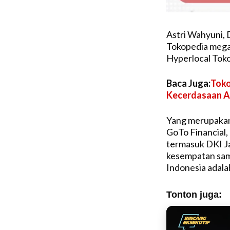
Astri Wahyuni, 
Tokopedia megata
Hyperlocal Toko
Baca Juga:
Toko
Kecerdasaan A
Yang merupakan
GoTo Financial
termasuk DKI J
kesempatan sa
Indonesia adala
Tonton juga: