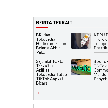
BERITA TERKAIT
BRI dan
KPPU P
Tokopedia
TikTok
Hadirkan Diskon
Tokoped
Belanja Akhir
Praktik
Pekan
Sejumlah Fakta
Bos Tok
Terkait Isu
TikTok 
Aplikasi
Comme
Tokopedia Tutup,
Mundur,
TikTok Angkat
Penyeb
Bicara