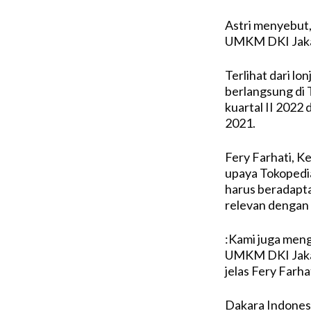
Astri menyebut
UMKM DKI Jakar
Terlihat dari lo
berlangsung di T
kuartal II 2022 
2021.
Fery Farhati, K
upaya Tokoped
harus beradapta
relevan dengan 
:Kami juga men
UMKM DKI Jakar
jelas Fery Farhat
Dakara Indones