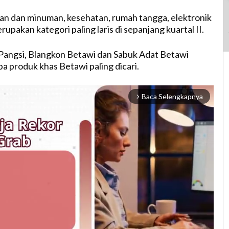
n dan minuman, kesehatan, rumah tangga, elektronik
upakan kategori paling laris di sepanjang kuartal II.
ju Pangsi, Blangkon Betawi dan Sabuk Adat Betawi
a produk khas Betawi paling dicari.
Baca Selengkapnya
arrow_forward_ios