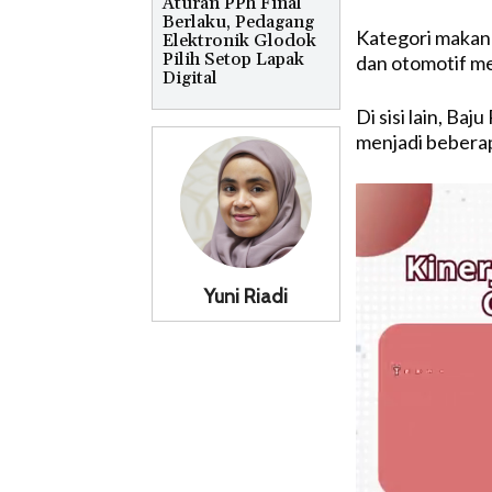
Aturan PPh Final
Berlaku, Pedagang
Kategori makana
Elektronik Glodok
Pilih Setop Lapak
dan otomotif mer
Digital
Di sisi lain, Ba
menjadi beberap
Yuni Riadi