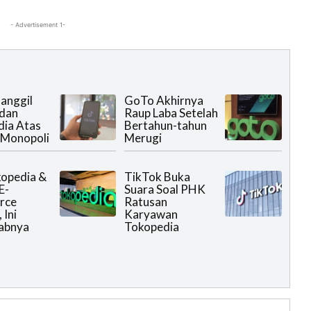
- Advertisement 1-
anggil
GoTo Akhirnya
 dan
Raup Laba Setelah
ia Atas
Bertahun-tahun
 Monopoli
Merugi
opedia &
TikTok Buka
E-
Suara Soal PHK
rce
Ratusan
 Ini
Karyawan
abnya
Tokopedia