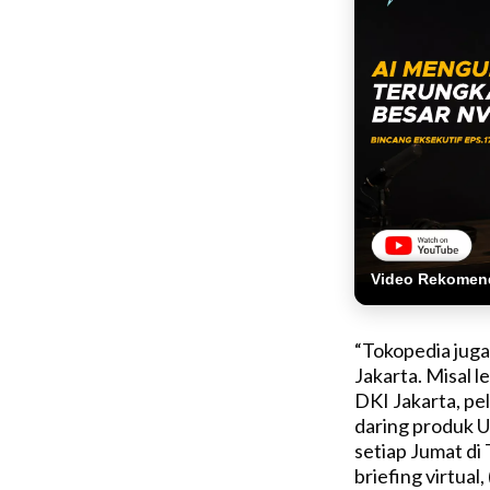
Video Rekomen
“Tokopedia jug
Jakarta. Misal 
DKI Jakarta, pe
daring produk U
setiap Jumat di 
briefing virtual,