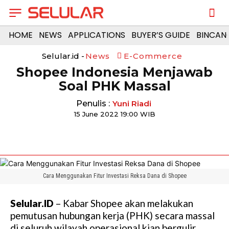
HOME
NEWS
APPLICATIONS
BUYER’S GUIDE
BINCAN
Selular.id -
News
E-Commerce
Shopee Indonesia Menjawab
Soal PHK Massal
Penulis :
Yuni Riadi
15 June 2022 19:00 WIB
Cara Menggunakan Fitur Investasi Reksa Dana di Shopee
Selular.ID
– Kabar Shopee akan melakukan
pemutusan hubungan kerja (PHK) secara massal
di seluruh wilayah operasional kian bergulir.