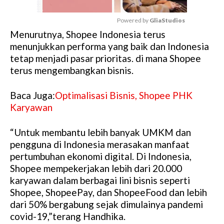
Powered by 
GliaStudios
Menurutnya, Shopee Indonesia terus
M
menunjukkan performa yang baik dan Indonesia
u
tetap menjadi pasar prioritas. di mana Shopee
t
terus mengembangkan bisnis.
e
Baca Juga:
Optimalisasi Bisnis, Shopee PHK
Karyawan
“Untuk membantu lebih banyak UMKM dan
pengguna di Indonesia merasakan manfaat
pertumbuhan ekonomi digital. Di Indonesia,
Shopee mempekerjakan lebih dari 20.000
karyawan dalam berbagai lini bisnis seperti
Shopee, ShopeePay, dan ShopeeFood dan lebih
dari 50% bergabung sejak dimulainya pandemi
covid-19,”terang Handhika.