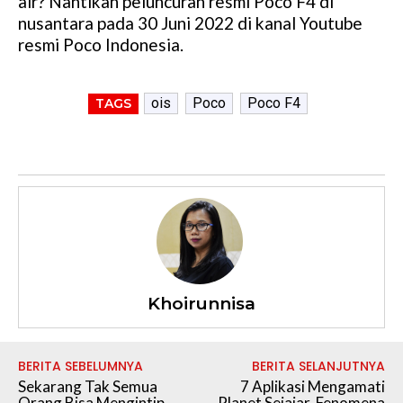
air? Nantikan peluncuran resmi Poco F4 di
nusantara pada 30 Juni 2022 di kanal Youtube
resmi Poco Indonesia.
ois
Poco
Poco F4
TAGS
Khoirunnisa
BERITA SEBELUMNYA
BERITA SELANJUTNYA
Sekarang Tak Semua
7 Aplikasi Mengamati
Orang Bisa Mengintip
Planet Sejajar, Fenomena