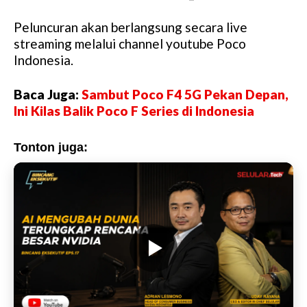
e
Peluncuran akan berlangsung secara live
streaming melalui channel youtube Poco
Indonesia.
Baca Juga:
Sambut Poco F4 5G Pekan Depan,
Ini Kilas Balik Poco F Series di Indonesia
Tonton juga: