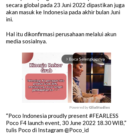
secara global pada 23 Juni 2022 dipastikan juga
akan masuk ke Indonesia pada akhir bulan Juni
ini.
Hal itu dikonfirmasi perusahaan melalui akun
media sosialnya.
Baca Selengkapnya
arrow_forward_ios
Powered by 
GliaStudios
“Poco Indonesia proudly present #FEARLESS
M
Poco F4 launch event, 30 June 2022 18.30 WIB,”
u
tulis Poco di Instagram @Poco_id
t