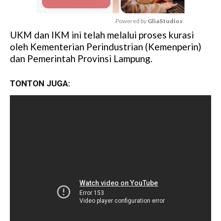
Powered by 
GliaStudios
UKM dan IKM ini telah melalui proses kurasi
M
oleh Kementerian Perindustrian (Kemenperin)
u
dan Pemerintah Provinsi Lampung.
t
e
TONTON JUGA: