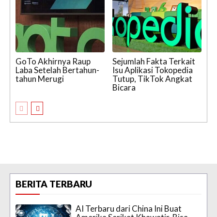
GoTo Akhirnya Raup
Sejumlah Fakta Terkait
Laba Setelah Bertahun-
Isu Aplikasi Tokopedia
tahun Merugi
Tutup, TikTok Angkat
Bicara
BERITA TERBARU
AI Terbaru dari China Ini Buat