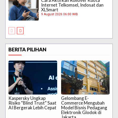
Cara Aktifkan Rollover Kuota
Internet Telkomsel, Indosat dan
XLSmart
9 August 2026 06:00 WIB
BERITA PILIHAN
Kaspersky Ungkap
Gelombang E-
Risiko “Blind Trust” Saat
Commerce Mengubah
AI Bergerak Lebih Cepat
Model Bisnis Pedagang
Elektronik Glodok di
Jakarta