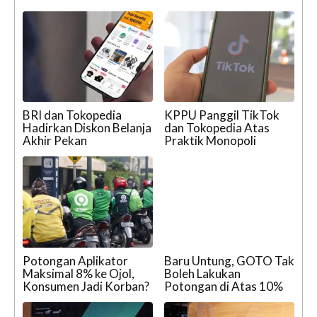
BRI dan Tokopedia
KPPU Panggil TikTok
Hadirkan Diskon Belanja
dan Tokopedia Atas
Akhir Pekan
Praktik Monopoli
Potongan Aplikator
Baru Untung, GOTO Tak
Maksimal 8% ke Ojol,
Boleh Lakukan
Konsumen Jadi Korban?
Potongan di Atas 10%