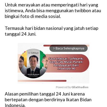
Untuk merayakan atau memperingati hari yang
istimewa, Anda bisa menggunakan twibbon atau
bingkai foto di media sosial.
Termasuk hari bidan nasional yang jatuh setiap
tanggal 24 Juni.
Baca Selengkapnya
arrow_forward_ios
Powered by 
GliaStudios
Alasan pemilihan tanggal 24 Juni karena
M
bertepatan dengan berdirinya Ikatan Bidan
u
Indonesia.
t