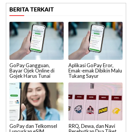
BERITA TERKAIT
GoPay Gangguan,
Aplikasi GoPay Eror,
Bayar Ojek Online di
Emak-emak Dibikin Malu
Gojek Harus Tunai
Tukang Sayur
GoPay dan Telkomsel
RRQ, Dewa, dan Navi
Luncurkan eSIM
Perebutkan Dua Tiket