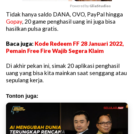
Powered by 
GliaStudios
Tidak hanya saldo DANA, OVO, PayPal hingga
M
Gopay
, 20 game penghasil uang ini juga bisa
u
hasilkan pulsa gratis.
t
e
Baca juga:
Kode Redeem FF 28 Januari 2022,
Pemain Free Fire Wajib Segera Klaim
Di akhir pekan ini, simak 20 aplikasi penghasil
uang yang bisa kita mainkan saat senggang atau
sepulang kerja.
Tonton juga: