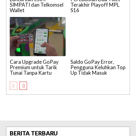
SIMPATI dan Telkomsel
Terakhir Playoff MPL
Wallet
S16
Cara Upgrade GoPay
Saldo GoPay Error,
Premium untuk Tarik
Pengguna Keluhkan Top
Tunai Tanpa Kartu
Up Tidak Masuk
BERITA TERBARU