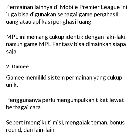
Permainan lainnya di Mobile Premier League ini
juga bisa digunakan sebagai game penghasil
uang atau aplikasi penghasil uang.
MPL ini memang cukup identik dengan laki-laki,
namun game MPL Fantasy bisa dimainkan siapa
saja.
2. Gamee
Gamee memiliki sistem permainan yang cukup
unik.
Penggunanya perlu mengumpulkan tiket lewat
berbagai cara.
Seperti mengikuti misi, mengajak teman, bonus
round, dan lain-lain.