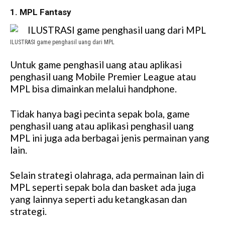
1. MPL Fantasy
ILUSTRASI game penghasil uang dari MPL
Untuk game penghasil uang atau aplikasi
penghasil uang Mobile Premier League atau
MPL bisa dimainkan melalui handphone.
Tidak hanya bagi pecinta sepak bola, game
penghasil uang atau aplikasi penghasil uang
MPL ini juga ada berbagai jenis permainan yang
lain.
Selain strategi olahraga, ada permainan lain di
MPL seperti sepak bola dan basket ada juga
yang lainnya seperti adu ketangkasan dan
strategi.