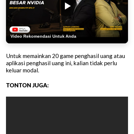
Video Rekomendasi Untuk Anda
Untuk memainkan 20 game penghasil uang atau
aplikasi penghasil uang ini, kalian tidak perlu
keluar modal.
TONTON JUGA: