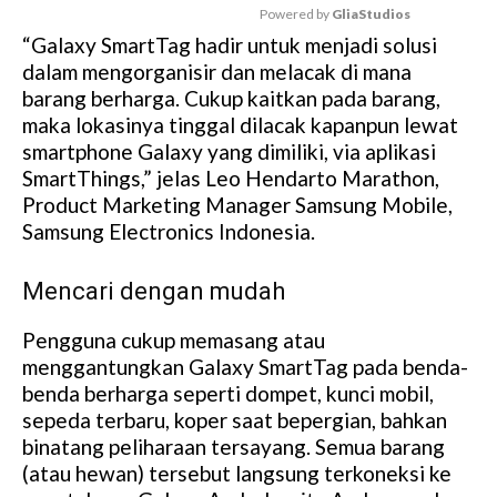
Powered by 
GliaStudios
“Galaxy SmartTag hadir untuk menjadi solusi
M
dalam mengorganisir dan melacak di mana
u
barang berharga. Cukup kaitkan pada barang,
t
maka lokasinya tinggal dilacak kapanpun lewat
e
smartphone Galaxy yang dimiliki, via aplikasi
SmartThings,” jelas Leo Hendarto Marathon,
Product Marketing Manager Samsung Mobile,
Samsung Electronics Indonesia.
Mencari dengan mudah
Pengguna cukup memasang atau
menggantungkan Galaxy SmartTag pada benda-
benda berharga seperti dompet, kunci mobil,
sepeda terbaru, koper saat bepergian, bahkan
binatang peliharaan tersayang. Semua barang
(atau hewan) tersebut langsung terkoneksi ke