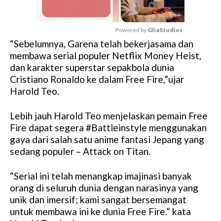
Powered by 
GliaStudios
“Sebelumnya, Garena telah bekerjasama dan
M
membawa serial populer Netflix Money Heist,
u
dan karakter superstar sepakbola dunia
t
Cristiano Ronaldo ke dalam Free Fire,”ujar
e
Harold Teo.
Lebih jauh Harold Teo menjelaskan pemain Free
Fire dapat segera #Battleinstyle menggunakan
gaya dari salah satu anime fantasi Jepang yang
sedang populer – Attack on Titan.
“Serial ini telah menangkap imajinasi banyak
orang di seluruh dunia dengan narasinya yang
unik dan imersif; kami sangat bersemangat
untuk membawa ini ke dunia Free Fire.” kata