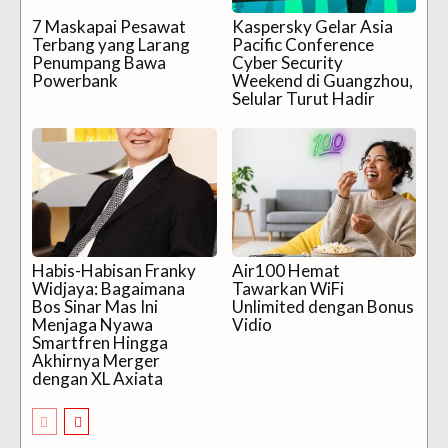
7 Maskapai Pesawat
Kaspersky Gelar Asia
Terbang yang Larang
Pacific Conference
Penumpang Bawa
Cyber Security
Powerbank
Weekend di Guangzhou,
Selular Turut Hadir
Habis-Habisan Franky
Air100 Hemat
Widjaya: Bagaimana
Tawarkan WiFi
Bos Sinar Mas Ini
Unlimited dengan Bonus
Menjaga Nyawa
Vidio
Smartfren Hingga
Akhirnya Merger
dengan XL Axiata