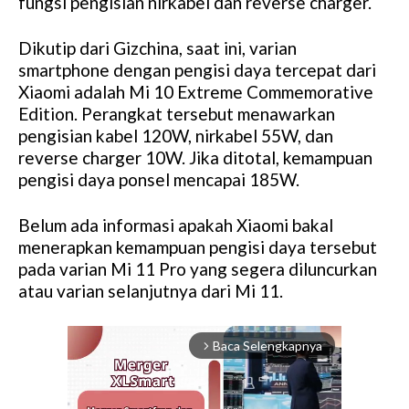
fungsi pengisian nirkabel dan reverse charger.
Dikutip dari Gizchina, saat ini, varian
smartphone dengan pengisi daya tercepat dari
Xiaomi adalah Mi 10 Extreme Commemorative
Edition. Perangkat tersebut menawarkan
pengisian kabel 120W, nirkabel 55W, dan
reverse charger 10W. Jika ditotal, kemampuan
pengisi daya ponsel mencapai 185W.
Belum ada informasi apakah Xiaomi bakal
menerapkan kemampuan pengisi daya tersebut
pada varian Mi 11 Pro yang segera diluncurkan
atau varian selanjutnya dari Mi 11.
Baca Selengkapnya
arrow_forward_ios