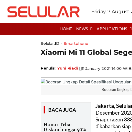
Friday, 7 August
HOME
NEWS
APPLICATIONS
Selular.ID -
Smartphone
Xiaomi Mi 11 Global Sege
Penulis:
Yuni Riadi
11 January 2021 14:00 WIB
Bocoran Ungkap De
Jakarta, Selular
BACA JUGA
Desember 2020.
Snapdragon 888 
Honor Tebar
dikabarkan siap
Diskon hingga 40%