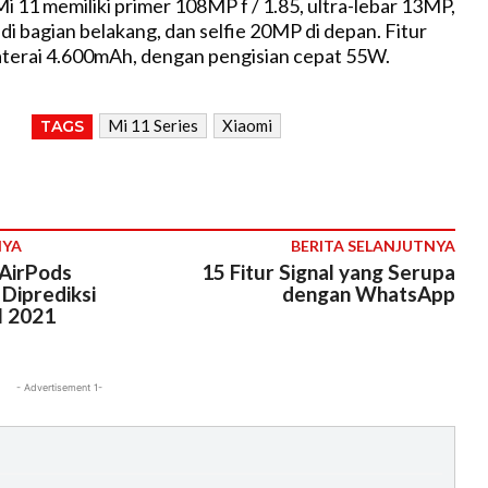
i 11 memiliki primer 108MP f / 1.85, ultra-lebar 13MP,
i bagian belakang, dan selfie 20MP di depan. Fitur
aterai 4.600mAh, dengan pengisian cepat 55W.
Mi 11 Series
Xiaomi
TAGS
NYA
BERITA SELANJUTNYA
 AirPods
15 Fitur Signal yang Serupa
Diprediksi
dengan WhatsApp
l 2021
- Advertisement 1-