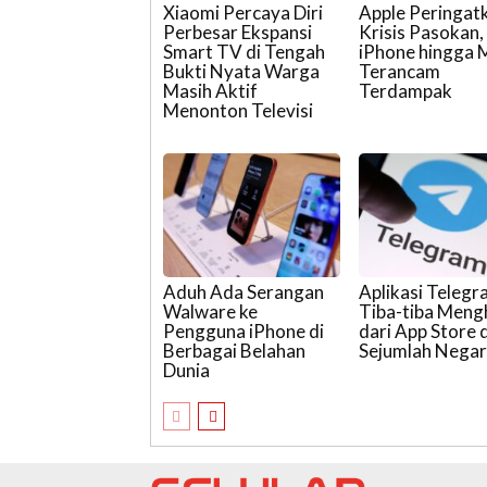
Xiaomi Percaya Diri
Apple Peringat
Perbesar Ekspansi
Krisis Pasokan,
Smart TV di Tengah
iPhone hingga 
Bukti Nyata Warga
Terancam
Masih Aktif
Terdampak
Menonton Televisi
Aduh Ada Serangan
Aplikasi Teleg
Walware ke
Tiba-tiba Meng
Pengguna iPhone di
dari App Store d
Berbagai Belahan
Sejumlah Nega
Dunia