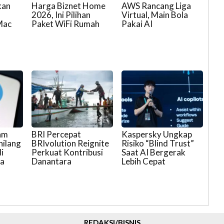
kan
Harga Biznet Home
AWS Rancang Liga
2026, Ini Pilihan
Virtual, Main Bola
Mac
Paket WiFi Rumah
Pakai AI
ram
BRI Percepat
Kaspersky Ungkap
hilang
BRIvolution Reignite
Risiko “Blind Trust”
i
Perkuat Kontribusi
Saat AI Bergerak
ra
Danantara
Lebih Cepat
REDAKSI/BISNIS