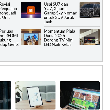
Revisi
Usai SU7 dan
Penjualan
YU7, Xiaomi
one Jadi
Garap Sky Nomad
a Unit
untuk SUV Jarak
Jauh
Perluas
Momentum Piala
tem REDMI
Dunia 2026
Dukung
Dorong TV Mini
idup Gen Z
LED Naik Kelas