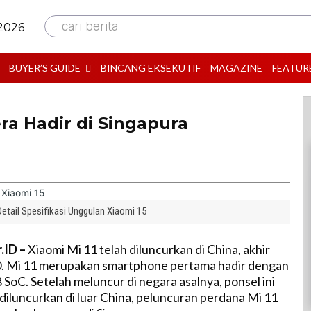
cari berita
 2026
BUYER’S GUIDE
BINCANG EKSEKUTIF
MAGAZINE
FEATUR
ra Hadir di Singapura
tail Spesifikasi Unggulan Xiaomi 15
.ID –
Xiaomi Mi 11 telah diluncurkan di China, akhir
 Mi 11 merupakan smartphone pertama hadir dengan
SoC. Setelah meluncur di negara asalnya, ponsel ini
 diluncurkan di luar China, peluncuran perdana Mi 11