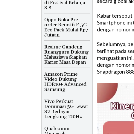
secara global a
di Festival Belanja
8.8
Kabar tersebut 
Oppo Buka Pre-
Smartphone ini 
order Reno16 F 5G
dengan nomor 
Eco Pack Mulai Rp7
Jutaan
Sebelumnya, p
Realme Gandeng
terlihat pada s
Ruangguru Dukung
Mahasiswa Siapkan
menguatkan ini
Karier Masa Depan
dengan nomor 
Snapdragon 888
Amazon Prime
Video Dukung
HDR10+ Advanced
Samsung
Vivo Perkuat
Dominasi 5G Lewat
S2 Berlayar
Lengkung 120Hz
Qualcomm
Memecah