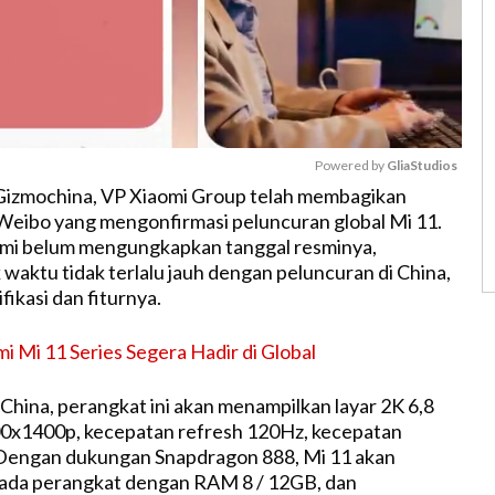
Powered by 
GliaStudios
 Gizmochina, VP Xiaomi Group telah membagikan
 Weibo yang mengonfirmasi peluncuran global Mi 11.
M
mi belum mengungkapkan tanggal resminya,
u
 waktu tidak terlalu jauh dengan peluncuran di China,
t
fikasi dan fiturnya.
e
i Mi 11 Series Segera Hadir di Global
 China, perangkat ini akan menampilkan layar 2K 6,8
200x1400p, kecepatan refresh 120Hz, kecepatan
Dengan dukungan Snapdragon 888, Mi 11 akan
ada perangkat dengan RAM 8 / 12GB, dan