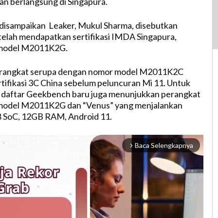
kan berlangsung di Singapura.
disampaikan Leaker, Mukul Sharma, disebutkan
telah mendapatkan sertifikasi IMDA Singapura,
model M2011K2G.
erangkat serupa dengan nomor model M2011K2C
ertifikasi 3C China sebelum peluncuran Mi 11. Untuk
, daftar Geekbench baru juga menunjukkan perangkat
model M2011K2G dan “Venus” yang menjalankan
 SoC, 12GB RAM, Android 11.
Baca Selengkapnya
arrow_forward_ios