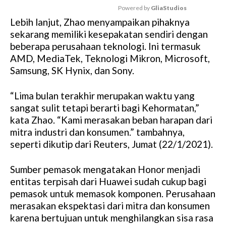
Powered by 
GliaStudios
Lebih lanjut, Zhao menyampaikan pihaknya
M
sekarang memiliki kesepakatan sendiri dengan
u
beberapa perusahaan teknologi. Ini termasuk
t
AMD, MediaTek, Teknologi Mikron, Microsoft,
e
Samsung, SK Hynix, dan Sony.
“Lima bulan terakhir merupakan waktu yang
sangat sulit tetapi berarti bagi Kehormatan,”
kata Zhao. “Kami merasakan beban harapan dari
mitra industri dan konsumen.” tambahnya,
seperti dikutip dari Reuters, Jumat (22/1/2021).
Sumber pemasok mengatakan Honor menjadi
entitas terpisah dari Huawei sudah cukup bagi
pemasok untuk memasok komponen. Perusahaan
merasakan ekspektasi dari mitra dan konsumen
karena bertujuan untuk menghilangkan sisa rasa