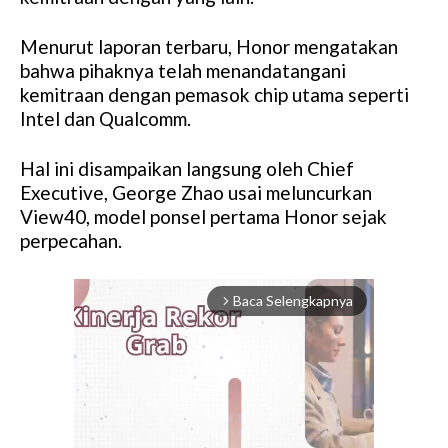
Menurut laporan terbaru, Honor mengatakan
bahwa pihaknya telah menandatangani
kemitraan dengan pemasok chip utama seperti
Intel dan Qualcomm.
Hal ini disampaikan langsung oleh Chief
Executive, George Zhao usai meluncurkan
View40, model ponsel pertama Honor sejak
perpecahan.
Baca Selengkapnya
arrow_forward_ios