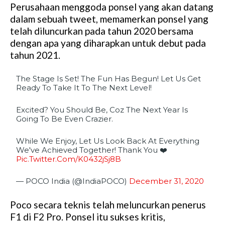
Perusahaan menggoda ponsel yang akan datang
M
dalam sebuah tweet, memamerkan ponsel yang
u
telah diluncurkan pada tahun 2020 bersama
t
dengan apa yang diharapkan untuk debut pada
e
tahun 2021.
The Stage Is Set! The Fun Has Begun! Let Us Get
Ready To Take It To The Next Level!
Excited? You Should Be, Coz The Next Year Is
Going To Be Even Crazier.
While We Enjoy, Let Us Look Back At Everything
We've Achieved Together! Thank You ❤️
Pic.twitter.com/K0432jSj8B
— POCO India (@IndiaPOCO)
December 31, 2020
Poco secara teknis telah meluncurkan penerus
F1 di F2 Pro. Ponsel itu sukses kritis,