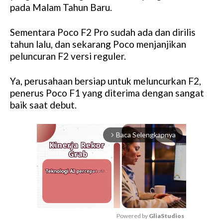
pada Malam Tahun Baru.
Sementara Poco F2 Pro sudah ada dan dirilis
tahun lalu, dan sekarang Poco menjanjikan
peluncuran F2 versi reguler.
Ya, perusahaan bersiap untuk meluncurkan F2,
penerus Poco F1 yang diterima dengan sangat
baik saat debut.
Baca Selengkapnya
arrow_forward_ios
Powered by 
GliaStudios