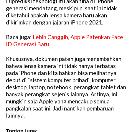
Diprediksi teknologi itu akan tiba di iPhone
M
generasi mendatang, meskipun, saat ini tidak
u
diketahui apakah lensa kamera baru akan
t
dikirimkan dengan jajaran iPhone 2021.
e
Baca juga:
Lebih Canggih, Apple Patenkan Face
ID Generasi Baru
Khususnya, dokumen paten juga menambahkan
bahwa lensa kamera ini tidak hanya terbatas
pada iPhone dan kita bahkan bisa melihatnya
debut di “sistem komputer pribadi, komputer
desktop, laptop, notebook, perangkat tablet dan
banyak perangkat sejenis lainnya. Artinya, ini
mungkin saja Apple yang mencakup semua
pangkalan saat ini. Jadi nantikan pembaruan
lainnya.
Tonton juga: