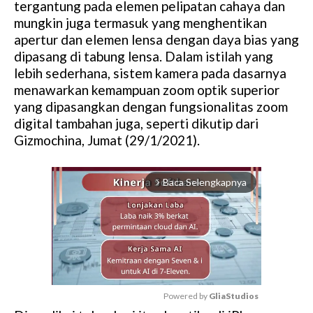
tergantung pada elemen pelipatan cahaya dan
mungkin juga termasuk yang menghentikan
apertur dan elemen lensa dengan daya bias yang
dipasang di tabung lensa. Dalam istilah yang
lebih sederhana, sistem kamera pada dasarnya
menawarkan kemampuan zoom optik superior
yang dipasangkan dengan fungsionalitas zoom
digital tambahan juga, seperti dikutip dari
Gizmochina, Jumat (29/1/2021).
Baca Selengkapnya
arrow_forward_ios
Powered by 
GliaStudios