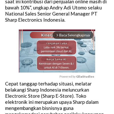
saat ini kontribusi dari penjualan online masih di
bawah 10%”, ungkap Andry Adi Utomo selaku
National Sales Senior General Manager PT
Sharp Electronics Indonesia.
Baca Selengkapnya
arrow_forward_ios
Powered by 
GliaStudios
Cepat tanggap terhadap situasi, melatar
M
belakangi Sharp Indonesia meluncurkan
u
Electronic Store (Sharp E-Store). Toko
t
elektronik ini merupakan upaya Sharp dalam
e
mengembangkan bisnisnya guna