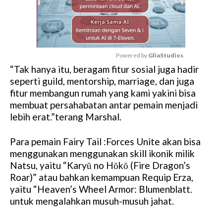
Powered by 
GliaStudios
“Tak hanya itu, beragam fitur sosial juga hadir
M
seperti guild, mentorship, marriage, dan juga
u
fitur membangun rumah yang kami yakini bisa
t
membuat persahabatan antar pemain menjadi
e
lebih erat.”terang Marshal.
Para pemain Fairy Tail :Forces Unite akan bisa
menggunakan menggunakan skill ikonik milik
Natsu, yaitu “Karyū no Hōkō (Fire Dragon’s
Roar)” atau bahkan kemampuan Requip Erza,
yaitu “Heaven’s Wheel Armor: Blumenblatt.
untuk mengalahkan musuh-musuh jahat.