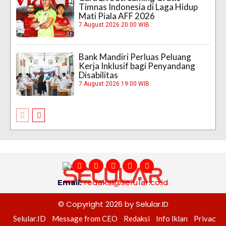
Timnas Indonesia di Laga Hidup
Mati Piala AFF 2026
7 August 2026 20:00 WIB
Bank Mandiri Perluas Peluang
Kerja Inklusif bagi Penyandang
Disabilitas
7 August 2026 19:00 WIB
Email:
redaksi@selular.co.id
© Copyright 2026 by Selular.ID
Selular.ID
Message from CEO
Redaksi
Info Iklan
Privacy P