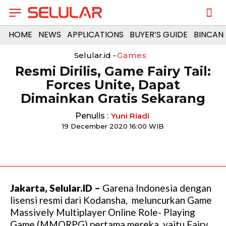
HOME
NEWS
APPLICATIONS
BUYER’S GUIDE
BINCAN
Selular.id -
Games
Resmi Dirilis, Game Fairy Tail:
Forces Unite, Dapat
Dimainkan Gratis Sekarang
Penulis :
Yuni Riadi
19 December 2020 16:00 WIB
Jakarta, Selular.ID –
Garena Indonesia dengan
lisensi resmi dari Kodansha, meluncurkan Game
Massively Multiplayer Online Role- Playing
Game (MMORPG) pertama mereka, yaitu Fairy