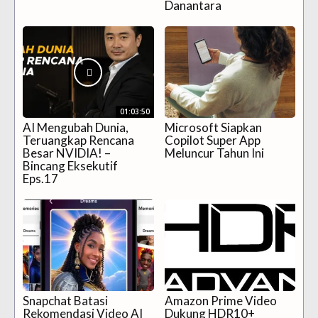
Danantara
01:03:50
AI Mengubah Dunia,
Microsoft Siapkan
Teruangkap Rencana
Copilot Super App
Besar NVIDIA! –
Meluncur Tahun Ini
Bincang Eksekutif
Eps.17
Snapchat Batasi
Amazon Prime Video
Rekomendasi Video AI
Dukung HDR10+