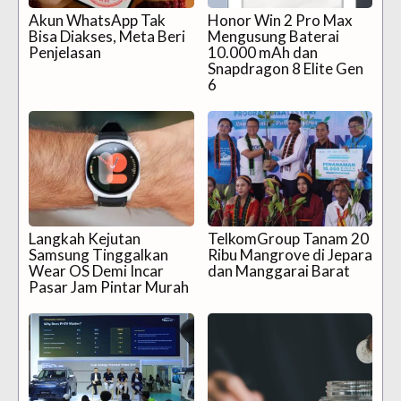
Akun WhatsApp Tak
Honor Win 2 Pro Max
Bisa Diakses, Meta Beri
Mengusung Baterai
Penjelasan
10.000 mAh dan
Snapdragon 8 Elite Gen
6
Langkah Kejutan
TelkomGroup Tanam 20
Samsung Tinggalkan
Ribu Mangrove di Jepara
Wear OS Demi Incar
dan Manggarai Barat
Pasar Jam Pintar Murah