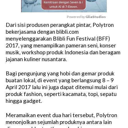
Powered by 
GliaStudios
Dari sisi produsen perangkat pintar, Polytron
M
bekerjasama dengan blibli.com
u
menyelenggarakan Blibli Fun Festival (BFF)
t
2017, yang menampilkan pameran seni, konser
e
musik, workshop produk Indonesia dan beragam
jajanan kuliner nusantara.
Bagi pengunjung yang hobi dan gemar produk
buatan lokal, di event yang berlangsung 8 – 9
April 2017 lalu ini juga dapat ditemui mulai dari
produk fashion, seperti kacamata, topi, sepatu
hingga gadget.
Meramaikan event dua hari tersebut, Polytron
menonjolkan sejumlah produknya antara lain