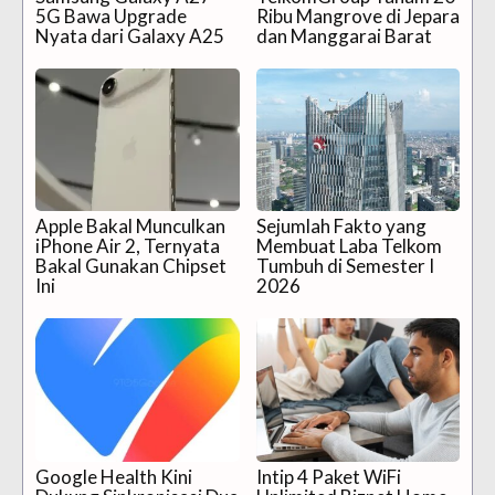
5G Bawa Upgrade
Ribu Mangrove di Jepara
Nyata dari Galaxy A25
dan Manggarai Barat
Apple Bakal Munculkan
Sejumlah Fakto yang
iPhone Air 2, Ternyata
Membuat Laba Telkom
Bakal Gunakan Chipset
Tumbuh di Semester I
Ini
2026
Google Health Kini
Intip 4 Paket WiFi