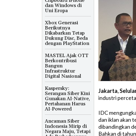
Clipboard iPhone
dan Windows di
Uni Eropa
Xbox Generasi
Berikutnya
Dikabarkan Tetap
Dukung Disc, Beda
dengan PlayStation
MASTEL Ajak OTT
Berkontribusi
Bangun
Infrastruktur
Digital Nasional
Kaspersky:
Jakarta, Selula
Serangan Siber Kini
industri perceta
Gunakan AI-Native,
Pertahanan Harus
AI-Powered
IDC mengungkap
dan iklan akan 
Ancaman Siber
dibandingkan de
Indonesia Mirip di
Negara Maju, Tetapi
Bahkan di tahu