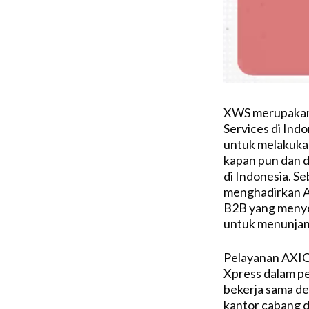
XWS merupakan 
Services di In
untuk melakuka
kapan pun dan 
di Indonesia. S
menghadirkan A
B2B yang menye
untuk menunjan
Pelayanan AXIQ
Xpress dalam pe
bekerja sama de
kantor cabang d