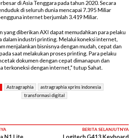
terbesar di Asia Tenggara pada tahun 2020. Secara
penduduk di seluruh dunia mencapai 7.395 Miliar
engguna internet berjumlah 3.419 Miliar.
n yang diberikan AXI dapat memudahkan para pelaku
 dalam industri printing. Melalui koneksi internet,
am menjalankan bisnisnya dengan mudah, cepat dan
pada saat melakukan proses printing. Para pelaku
encetak dokumen dengan cepat dimanapun dan
 terkoneksi dengan internet,” tutup Sahat.
Astragraphia
astragraphia xprins indonesia
transformasi digital
NYA
BERITA SELANJUTNYA
a N1 Lite
Logitech G413 Keyboard