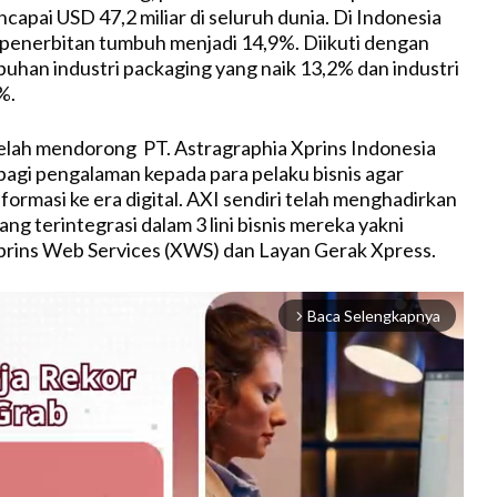
capai USD 47,2 miliar di seluruh dunia. Di Indonesia
ri penerbitan tumbuh menjadi 14,9%. Diikuti dengan
han industri packaging yang naik 13,2% dan industri
%.
 telah mendorong PT. Astragraphia Xprins Indonesia
bagi pengalaman kepada para pelaku bisnis agar
ormasi ke era digital. AXI sendiri telah menghadirkan
yang terintegrasi dalam 3 lini bisnis mereka yakni
rins Web Services (XWS) dan Layan Gerak Xpress.
Baca Selengkapnya
arrow_forward_ios