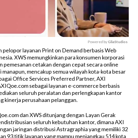
Powered by 
GliaStudios
pelopor layanan Print on Demand berbasis Web
donesia. XWS memungkinkan para konsumen korporasi
M
n pemesanan cetakan dengan cepat secara online
u
di manapun, mencakup semua wilayah kota-kota besar
t
ebagai Office Services Preferred Partner, AXI
e
XIQoe.com sebagai layanan e-commerce berbasis
diakan seluruh peralatan dan perlengkapan kantor
g kinerja perusahaan pelanggan.
oe.com dan XWS ditunjang dengan Layan Gerak
ndistribusian seluruh kebutuhan kantor, dimana AXI
ngan jaringan distribusi Astragraphia yang memiliki 32
an 93 titik layanan yang mampu menjangkau 514 kota