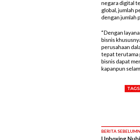
negara digital 
global, jumlah 
dengan jumlah p
“Dengan layana
bisnis khususnya
perusahaan dal
tepat terutama 
bisnis dapat m
kapanpun selama
TAGS
BERITA SEBELUM
Unboxing Nubi