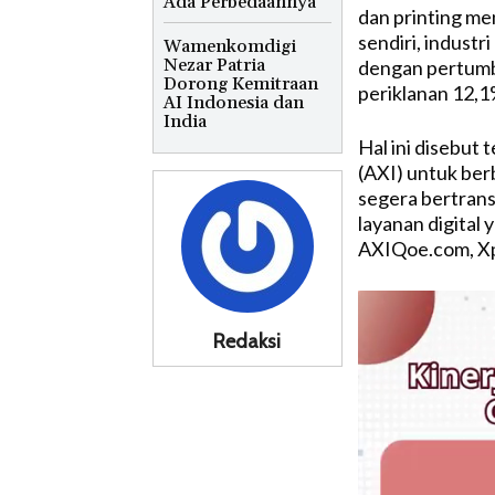
Ada Perbedaannya
dan printing men
sendiri, indust
Wamenkomdigi
Nezar Patria
dengan pertumbu
Dorong Kemitraan
periklanan 12,1
AI Indonesia dan
India
Hal ini disebut
(AXI) untuk ber
segera bertransf
layanan digital 
AXIQoe.com, Xp
Redaksi