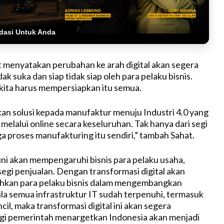
dasi Untuk Anda
t menyatakan perubahan ke arah digital akan segera
dak suka dan siap tidak siap oleh para pelaku bisnis.
 kita harus mempersiapkan itu semua.
n solusi kepada manufaktur menuju Industri 4.0 yang
melalui online secara keseluruhan. Tak hanya dari segi
a proses manufakturing itu sendiri,” tambah Sahat.
 ini akan mempengaruhi bisnis para pelaku usaha,
segi penjualan. Dengan transformasi digital akan
kan para pelaku bisnis dalam mengembangkan
la semua infrastruktur IT sudah terpenuhi, termasuk
cil, maka transformasi digital ini akan segera
agi pemerintah menargetkan Indonesia akan menjadi