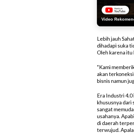
Video Rekomen
Lebih jauh Saha
dihadapi suka ti
Oleh karena itu
“Kami memberika
akan terkoneksi 
bisnis namun jug
Era Industri 4.0
khususnya dari 
sangat memudah
usahanya. Apabi
di daerah terpen
terwujud. Apal