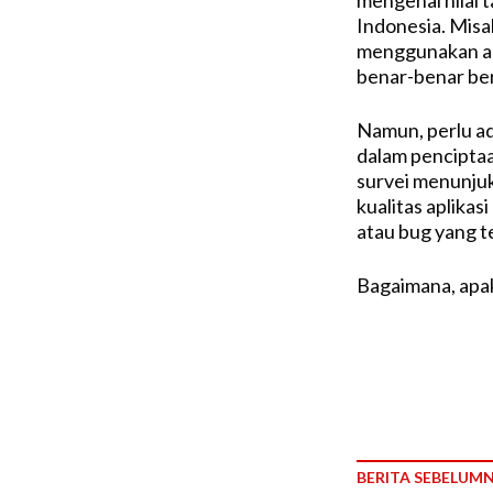
mengenai nilai 
Indonesia. Misa
menggunakan ap
benar-benar ber
Namun, perlu ad
dalam penciptaa
survei menunju
kualitas aplikas
atau bug yang te
Bagaimana, apak
BERITA SEBELUM