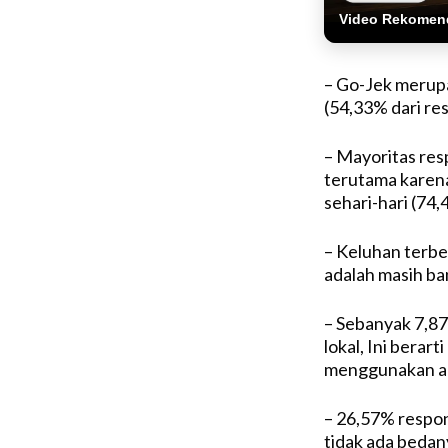
Video Rekomen
– Go-Jek merupak
(54,33% dari re
– Mayoritas res
terutama karen
sehari-hari (74,
– Keluhan terbe
adalah masih ba
– Sebanyak 7,8
lokal, Ini bera
menggunakan ap
– 26,57% respo
tidak ada bedan