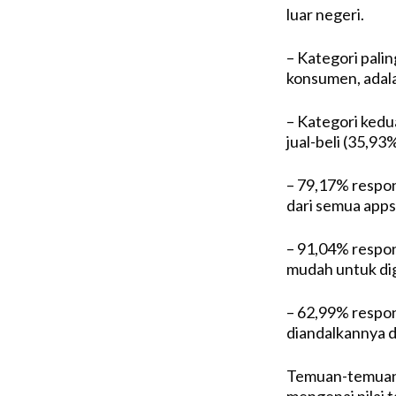
luar negeri.
– Kategori pali
konsumen, adala
– Kategori kedu
jual-beli (35,93%
– 79,17% respon
dari semua apps
– 91,04% respo
mudah untuk dig
– 62,99% respo
diandalkannya d
Temuan-temuan 