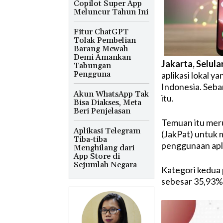
Copilot Super App
Meluncur Tahun Ini
Fitur ChatGPT
Tolak Pembelian
Barang Mewah
Demi Amankan
Jakarta, Selula
Tabungan
Pengguna
aplikasi lokal 
Indonesia. Seba
Akun WhatsApp Tak
itu.
Bisa Diakses, Meta
Beri Penjelasan
Temuan itu meru
Aplikasi Telegram
(JakPat) untuk 
Tiba-tiba
penggunaan apli
Menghilang dari
App Store di
Sejumlah Negara
Kategori kedua p
sebesar 35,93%