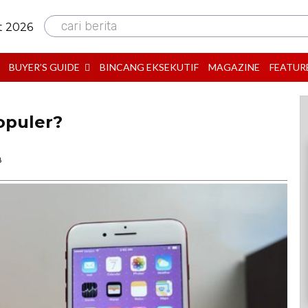
cari berita
t 2026
BUYER’S GUIDE
BINCANG EKSEKUTIF
MAGAZINE
FEATUR
opuler?
B