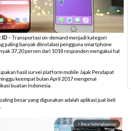
r.ID
– Transportasi on-demand menjadi kategori
yang paling banyak diinstalasi pengguna smartphone
nyak 37,20 persen dari 1018 responden mengakui hal
pakan hasil survei platform mobile Jajak Pendapat
minggu keempat bulan April 2017 mengenai
kasi buatan Indonesia.
aling besar yang digunakan adalah aplikasi jual-beli
.
Baca Selengkapnya
arrow_forward_ios