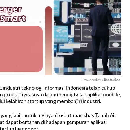
Powered by 
GliaStudios
 industri teknologi informasi Indonesia telah cukup
an produktivitasnya dalam menciptakan aplikasi mobile,
M
i kelahiran startup yang membanjiri industri.
u
t
i yang lahir untuk melayani kebutuhan khas Tanah Air
e
ihat dapat bertahan di hadapan gempuran aplikasi
artup luar negeri.