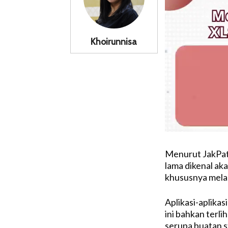
Khoirunnisa
Menurut JakPat,
lama dikenal ak
khususnya melalu
Aplikasi-aplikas
ini bahkan terl
serupa buatan st