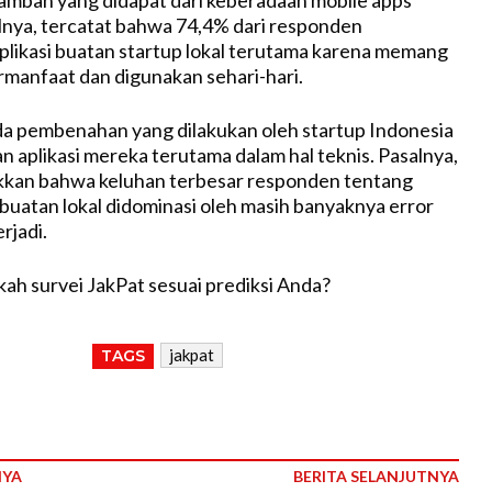
tambah yang didapat dari keberadaan mobile apps
lnya, tercatat bahwa 74,4% dari responden
likasi buatan startup lokal terutama karena memang
manfaat dan digunakan sehari-hari.
a pembenahan yang dilakukan oleh startup Indonesia
n aplikasi mereka terutama dalam hal teknis. Pasalnya,
kkan bahwa keluhan terbesar responden tentang
i buatan lokal didominasi oleh masih banyaknya error
rjadi.
ah survei JakPat sesuai prediksi Anda?
jakpat
TAGS
NYA
BERITA SELANJUTNYA