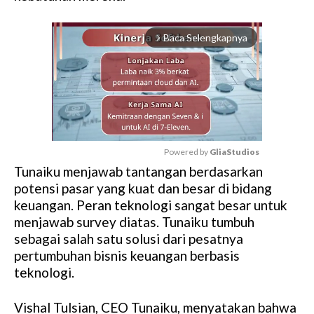
Baca Selengkapnya
arrow_forward_ios
Powered by 
GliaStudios
Tunaiku menjawab tantangan berdasarkan
M
potensi pasar yang kuat dan besar di bidang
u
keuangan. Peran teknologi sangat besar untuk
t
menjawab survey diatas. Tunaiku tumbuh
e
sebagai salah satu solusi dari pesatnya
pertumbuhan bisnis keuangan berbasis
teknologi.
Vishal Tulsian, CEO Tunaiku, menyatakan bahwa