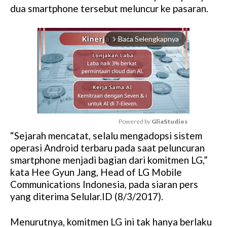
dua smartphone tersebut meluncur ke pasaran.
Baca Selengkapnya
arrow_forward_ios
Powered by 
GliaStudios
“Sejarah mencatat, selalu mengadopsi sistem
M
operasi Android terbaru pada saat peluncuran
u
smartphone menjadi bagian dari komitmen LG,”
t
kata Hee Gyun Jang, Head of LG Mobile
e
Communications Indonesia, pada siaran pers
yang diterima Selular.ID (8/3/2017).
Menurutnya, komitmen LG ini tak hanya berlaku