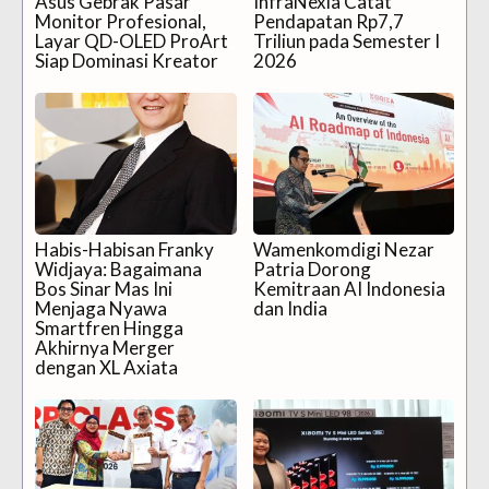
Asus Gebrak Pasar
InfraNexia Catat
Monitor Profesional,
Pendapatan Rp7,7
Layar QD-OLED ProArt
Triliun pada Semester I
Siap Dominasi Kreator
2026
Habis-Habisan Franky
Wamenkomdigi Nezar
Widjaya: Bagaimana
Patria Dorong
Bos Sinar Mas Ini
Kemitraan AI Indonesia
Menjaga Nyawa
dan India
Smartfren Hingga
Akhirnya Merger
dengan XL Axiata