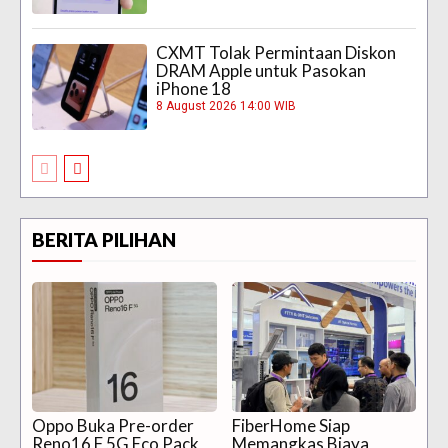
CXMT Tolak Permintaan Diskon
DRAM Apple untuk Pasokan
iPhone 18
8 August 2026 14:00 WIB
BERITA PILIHAN
Oppo Buka Pre-order
FiberHome Siap
Reno16 F 5G Eco Pack
Memangkas Biaya