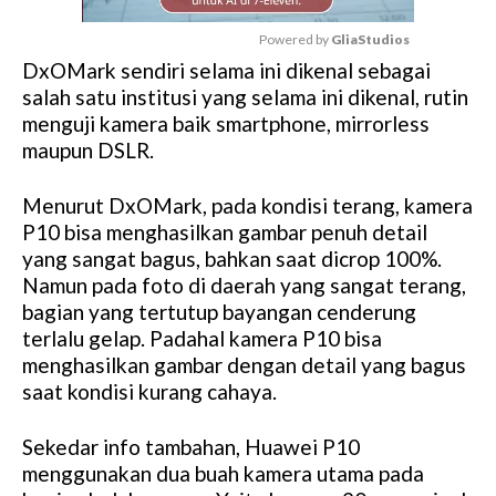
Powered by 
GliaStudios
DxOMark sendiri selama ini dikenal sebagai
M
salah satu institusi yang selama ini dikenal, rutin
u
menguji kamera baik smartphone, mirrorless
t
maupun DSLR.
e
Menurut DxOMark, pada kondisi terang, kamera
P10 bisa menghasilkan gambar penuh detail
yang sangat bagus, bahkan saat dicrop 100%.
Namun pada foto di daerah yang sangat terang,
bagian yang tertutup bayangan cenderung
terlalu gelap. Padahal kamera P10 bisa
menghasilkan gambar dengan detail yang bagus
saat kondisi kurang cahaya.
Sekedar info tambahan, Huawei P10
menggunakan dua buah kamera utama pada