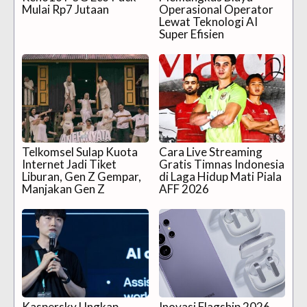
Mulai Rp7 Jutaan
Operasional Operator
Lewat Teknologi AI
Super Efisien
Telkomsel Sulap Kuota
Cara Live Streaming
Internet Jadi Tiket
Gratis Timnas Indonesia
Liburan, Gen Z Gempar,
di Laga Hidup Mati Piala
Manjakan Gen Z
AFF 2026
Kaspersky Ungkap
Inovasi Flagship 2026