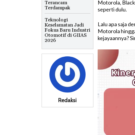
Motorola, Blac
Terancam
Terdampak
seperti dulu.
Teknologi
Lalu apa saja de
Keselamatan Jadi
Fokus Baru Industri
Motorola hingg
Otomotif di GIIAS
kejayaannya? Si
2026
Redaksi