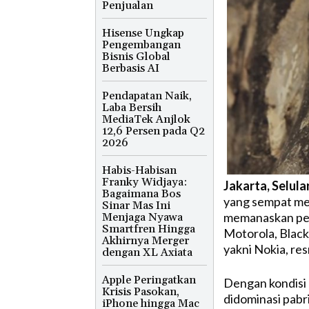
Penjualan
Hisense Ungkap
Pengembangan
Bisnis Global
Berbasis AI
Pendapatan Naik,
Laba Bersih
MediaTek Anjlok
12,6 Persen pada Q2
2026
Habis-Habisan
Franky Widjaya:
Jakarta, Selula
Bagaimana Bos
yang sempat menj
Sinar Mas Ini
memanaskan per
Menjaga Nyawa
Smartfren Hingga
Motorola, Black
Akhirnya Merger
yakni Nokia, res
dengan XL Axiata
Apple Peringatkan
Dengan kondisi 
Krisis Pasokan,
didominasi pabr
iPhone hingga Mac