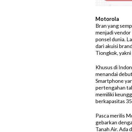
Motorola
Bran yang sempa
menjadi vendor 
ponsel dunia. La
dari akuisi bran
Tiongkok, yakni
Khusus di Indon
menandai debutn
Smartphone yan
pertengahan ta
memiliki keunggu
berkapasitas 3
Pasca merilis M
gebarkan denga
Tanah Air. Ada 