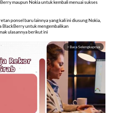
kBerry maupun Nokia untuk kembali menuai sukses
retan ponsel baru lainnya yang kali ini diusung Nokia,
a BlackBerry untuk mengembalikan
mak ulasannya berikut ini
Baca Selengkapnya
arrow_forward_ios