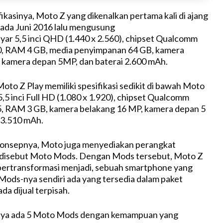
ikasinya, Moto Z yang dikenalkan pertama kali di ajang
ada Juni 2016 lalu mengusung
ayar 5,5 inci QHD (1.440 x 2.560), chipset Qualcomm
, RAM 4 GB, media penyimpanan 64 GB, kamera
 kamera depan 5MP, dan baterai 2.600 mAh.
oto Z Play memiliki spesifikasi sedikit di bawah Moto
 5,5 inci Full HD (1.080 x 1.920), chipset Qualcomm
, RAM 3 GB, kamera belakang 16 MP, kamera depan 5
 3.510 mAh.
konsepnya, Moto juga menyediakan perangkat
disebut Moto Mods. Dengan Mods tersebut, Moto Z
 bertransformasi menjadi, sebuah smartphone yang
ods-nya sendiri ada yang tersedia dalam paket
da dijual terpisah.
aknya ada 5 Moto Mods dengan kemampuan yang