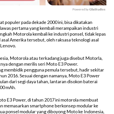
Powered by 
GliaStudios
t populer pada dekade 2000 ini, bisa dikatakan
M
lawas pertama yang kembali merampaikan industri
u
ngkah Motorola kembali ke industri ponsel, tidak lepas
t
d asal Amerika tersebut, oleh raksasa teknologi asal
e
 Lenovo.
esia, Motorola atau terkadang juga disebut Motorla,
ya dengan merilis seri Moto E3 Power.
g membidik pengguna pemula tersebut, hadir sekitar
hun 2016. Sesuai dengan namanya, Moto E3 Power
lan dari segi daya tahan, lantaran disokon baterai
500 mAh.
oto E3 Power, di tahun 2017 ini motorola membuat
n memasarkan smartphone berkonsep modular ke
dua ponsel modular yang diboyong Moto ke Indonesia,