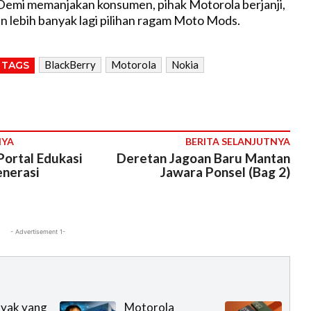
Demi memanjakan konsumen, pihak Motorola berjanji,
 lebih banyak lagi pilihan ragam Moto Mods.
BlackBerry
Motorola
Nokia
TAGS
NYA
BERITA SELANJUTNYA
Portal Edukasi
Deretan Jagoan Baru Mantan
enerasi
Jawara Ponsel (Bag 2)
- Advertisement 1-
yak yang
Motorola