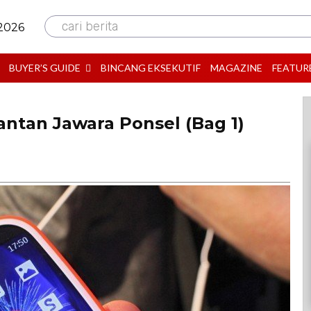
cari berita
 2026
BUYER’S GUIDE
BINCANG EKSEKUTIF
MAGAZINE
FEATUR
ntan Jawara Ponsel (Bag 1)