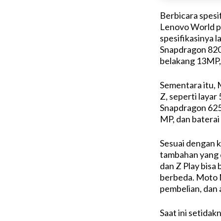
Berbicara spesif
Lenovo World p
spesifikasinya l
Snapdragon 820
belakang 13MP,
Sementara itu, M
Z, seperti layar
Snapdragon 625
MP, dan baterai
Sesuai dengan 
tambahan yang 
dan Z Play bisa
berbeda. Moto M
pembelian, dan a
Saat ini setid