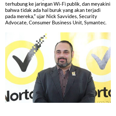
M
terhubung ke jaringan Wi-Fi publik, dan meyakini
u
bahwa tidak ada hal buruk yang akan terjadi
t
pada mereka,” ujar Nick Savvides, Security
e
Advocate, Consumer Business Unit, Symantec.