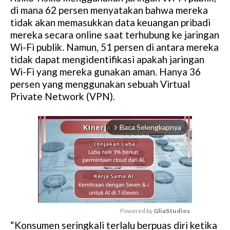
di mana 62 persen menyatakan bahwa mereka
tidak akan memasukkan data keuangan pribadi
mereka secara online saat terhubung ke jaringan
Wi-Fi publik. Namun, 51 persen di antara mereka
tidak dapat mengidentifikasi apakah jaringan
Wi-Fi yang mereka gunakan aman. Hanya 36
persen yang menggunakan sebuah Virtual
Private Network (VPN).
Baca Selengkapnya
arrow_forward_ios
Powered by 
GliaStudios
“Konsumen seringkali terlalu berpuas diri ketika