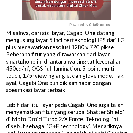
Powered by 
GliaStudios
Misalnya, dari sisi layar, Cagabi One datang
M
mengusung layar 5 inci berteknologi IPS dari LG
u
plus menawarkan resolusi 1280 x 720 piksel.
t
Beberapa fitur yang ditawarkan dari layar
e
smartphone ini di antaranya tingkat kecerahan
450cd/m², OGS full lamination, 5-point multi-
touch, 175°viewing angle, dan glove mode. Tak
ayal, Cagabi One pun diklaim hadir dengan
spesifikasi layar terbaik
Lebih dari itu, layar pada Cagabi One juga telah
menyematkan fitur yang serupa ‘Shatter Shield’
di Moto Droid Turbo 2/X Force. Teknologi ini
disebut sebagai ‘G+F technology’. Menariknya