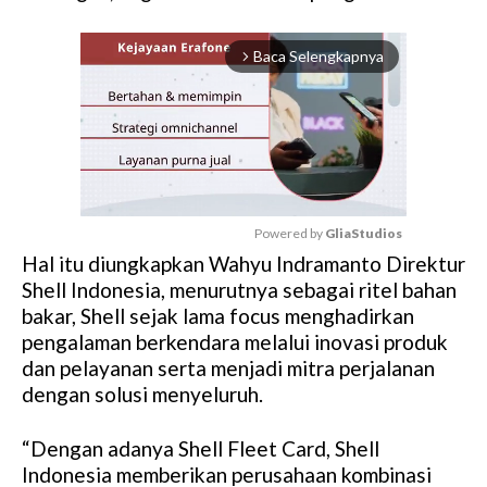
Baca Selengkapnya
arrow_forward_ios
Powered by 
GliaStudios
Hal itu diungkapkan Wahyu Indramanto Direktur
M
Shell Indonesia, menurutnya sebagai ritel bahan
u
bakar, Shell sejak lama focus menghadirkan
t
pengalaman berkendara melalui inovasi produk
e
dan pelayanan serta menjadi mitra perjalanan
dengan solusi menyeluruh.
“Dengan adanya Shell Fleet Card, Shell
Indonesia memberikan perusahaan kombinasi