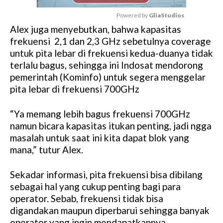
Powered by 
GliaStudios
Alex juga menyebutkan, bahwa kapasitas
M
frekuensi 2,1 dan 2,3 GHz sebetulnya coverage
u
untuk pita lebar di frekuensi kedua-duanya tidak
t
terlalu bagus, sehingga ini Indosat mendorong
e
pemerintah (Kominfo) untuk segera menggelar
pita lebar di frekuensi 700GHz
“Ya memang lebih bagus frekuensi 700GHz
namun bicara kapasitas itukan penting, jadi ngga
masalah untuk saat ini kita dapat blok yang
mana,” tutur Alex.
Sekadar informasi, pita frekuensi bisa dibilang
sebagai hal yang cukup penting bagi para
operator. Sebab, frekuensi tidak bisa
digandakan maupun diperbarui sehingga banyak
operator yang ingin mendapatkannya.