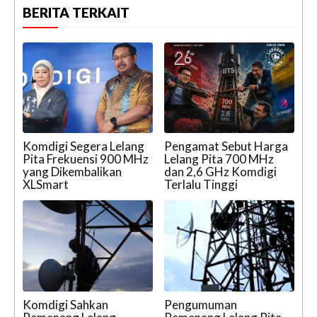
BERITA TERKAIT
Komdigi Segera Lelang
Pengamat Sebut Harga
Pita Frekuensi 900 MHz
Lelang Pita 700 MHz
yang Dikembalikan
dan 2,6 GHz Komdigi
XLSmart
Terlalu Tinggi
Komdigi Sahkan
Pengumuman