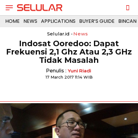
HOME
NEWS
APPLICATIONS
BUYER’S GUIDE
BINCAN
Selular.id -
News
​Indosat Ooredoo: Dapat
Frekuensi 2,1 Ghz Atau 2,3 GHz
Tidak Masalah
Penulis :
Yuni Riadi
17 March 2017 11:14 WIB