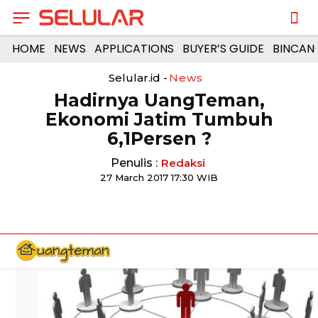
HOME
NEWS
APPLICATIONS
BUYER’S GUIDE
BINCAN
Selular.id -
News
​Hadirnya UangTeman,
Ekonomi Jatim Tumbuh
6,1Persen ?
Penulis :
Redaksi
27 March 2017 17:30 WIB