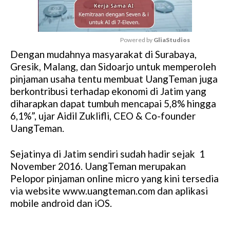
Powered by 
GliaStudios
Dengan mudahnya masyarakat di Surabaya,
M
Gresik, Malang, dan Sidoarjo untuk memperoleh
u
pinjaman usaha tentu membuat UangTeman juga
t
berkontribusi terhadap ekonomi di Jatim yang
e
diharapkan dapat tumbuh mencapai 5,8% hingga
6,1%”, ujar Aidil Zuklifli, CEO & Co-founder
UangTeman.
Sejatinya di Jatim sendiri sudah hadir sejak 1
November 2016. UangTeman merupakan
Pelopor pinjaman online micro yang kini tersedia
via website www.uangteman.com dan aplikasi
mobile android dan iOS.