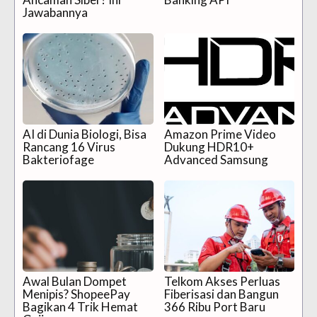
Jawabannya
AI di Dunia Biologi, Bisa
Amazon Prime Video
Rancang 16 Virus
Dukung HDR10+
Bakteriofage
Advanced Samsung
Awal Bulan Dompet
Telkom Akses Perluas
Menipis? ShopeePay
Fiberisasi dan Bangun
Bagikan 4 Trik Hemat
366 Ribu Port Baru