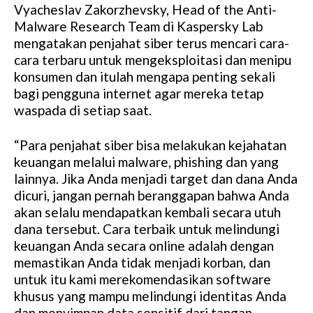
Vyacheslav Zakorzhevsky, Head of the Anti-
Malware Research Team di Kaspersky Lab
mengatakan penjahat siber terus mencari cara-
cara terbaru untuk mengeksploitasi dan menipu
konsumen dan itulah mengapa penting sekali
bagi pengguna internet agar mereka tetap
waspada di setiap saat.
“Para penjahat siber bisa melakukan kejahatan
keuangan melalui malware, phishing dan yang
lainnya. Jika Anda menjadi target dan dana Anda
dicuri, jangan pernah beranggapan bahwa Anda
akan selalu mendapatkan kembali secara utuh
dana tersebut. Cara terbaik untuk melindungi
keuangan Anda secara online adalah dengan
memastikan Anda tidak menjadi korban, dan
untuk itu kami merekomendasikan software
khusus yang mampu melindungi identitas Anda
dan menyimpan data sensitif dari tangan