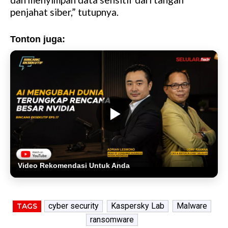
penjahat siber,” tutupnya.
Tonton juga:
Video Rekomendasi Untuk Anda
cyber security
Kaspersky Lab
Malware
TAGS
ransomware