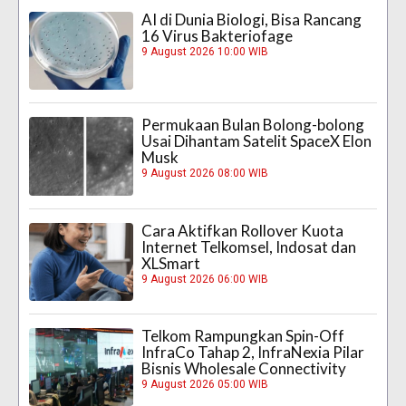
AI di Dunia Biologi, Bisa Rancang
16 Virus Bakteriofage
9 August 2026 10:00 WIB
Permukaan Bulan Bolong-bolong
Usai Dihantam Satelit SpaceX Elon
Musk
9 August 2026 08:00 WIB
Cara Aktifkan Rollover Kuota
Internet Telkomsel, Indosat dan
XLSmart
9 August 2026 06:00 WIB
Telkom Rampungkan Spin-Off
InfraCo Tahap 2, InfraNexia Pilar
Bisnis Wholesale Connectivity
9 August 2026 05:00 WIB