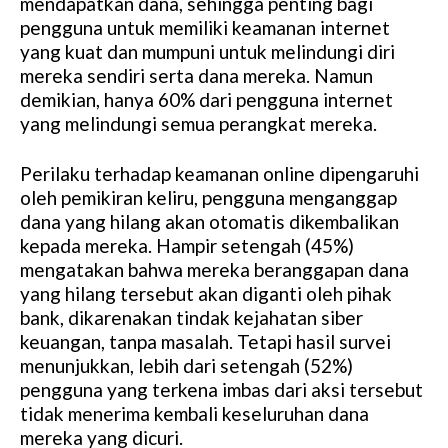
mendapatkan dana, sehingga penting bagi
pengguna untuk memiliki keamanan internet
yang kuat dan mumpuni untuk melindungi diri
mereka sendiri serta dana mereka. Namun
demikian, hanya 60% dari pengguna internet
yang melindungi semua perangkat mereka.
Perilaku terhadap keamanan online dipengaruhi
oleh pemikiran keliru, pengguna menganggap
dana yang hilang akan otomatis dikembalikan
kepada mereka. Hampir setengah (45%)
mengatakan bahwa mereka beranggapan dana
yang hilang tersebut akan diganti oleh pihak
bank, dikarenakan tindak kejahatan siber
keuangan, tanpa masalah. Tetapi hasil survei
menunjukkan, lebih dari setengah (52%)
pengguna yang terkena imbas dari aksi tersebut
tidak menerima kembali keseluruhan dana
mereka yang dicuri.