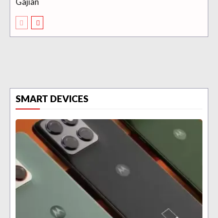
Gajian
SMART DEVICES