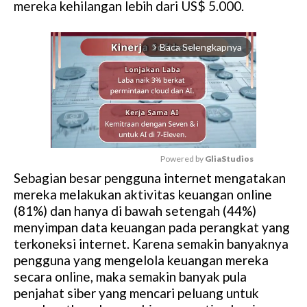
mereka kehilangan lebih dari US$ 5.000.
Baca Selengkapnya
arrow_forward_ios
Powered by 
GliaStudios
Sebagian besar pengguna internet mengatakan
M
mereka melakukan aktivitas keuangan online
u
(81%) dan hanya di bawah setengah (44%)
t
menyimpan data keuangan pada perangkat yang
e
terkoneksi internet. Karena semakin banyaknya
pengguna yang mengelola keuangan mereka
secara online, maka semakin banyak pula
penjahat siber yang mencari peluang untuk