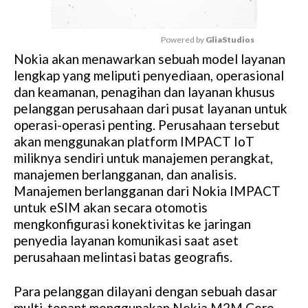
Powered by 
GliaStudios
Nokia akan menawarkan sebuah model layanan
M
lengkap yang meliputi penyediaan, operasional
u
dan keamanan, penagihan dan layanan khusus
t
pelanggan perusahaan dari pusat layanan untuk
e
operasi-operasi penting. Perusahaan tersebut
akan menggunakan platform IMPACT IoT
miliknya sendiri untuk manajemen perangkat,
manajemen berlangganan, dan analisis.
Manajemen berlangganan dari Nokia IMPACT
untuk eSIM akan secara otomotis
mengkonfigurasi konektivitas ke jaringan
penyedia layanan komunikasi saat aset
perusahaan melintasi batas geografis.
Para pelanggan dilayani dengan sebuah dasar
multi-tenant menggunakan Nokia M2M Core,