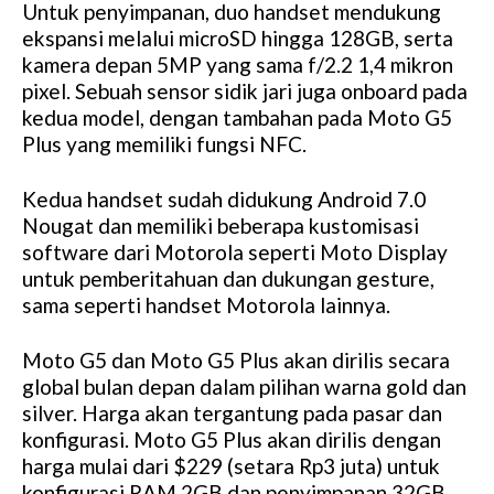
Untuk penyimpanan, duo handset mendukung
M
ekspansi melalui microSD hingga 128GB, serta
u
kamera depan 5MP yang sama f/2.2 1,4 mikron
t
pixel. Sebuah sensor sidik jari juga onboard pada
e
kedua model, dengan tambahan pada Moto G5
Plus yang memiliki fungsi NFC.
Kedua handset sudah didukung Android 7.0
Nougat dan memiliki beberapa kustomisasi
software dari Motorola seperti Moto Display
untuk pemberitahuan dan dukungan gesture,
sama seperti handset Motorola lainnya.
Moto G5 dan Moto G5 Plus akan dirilis secara
global bulan depan dalam pilihan warna gold dan
silver. Harga akan tergantung pada pasar dan
konfigurasi. Moto G5 Plus akan dirilis dengan
harga mulai dari $229 (setara Rp3 juta) untuk
konfigurasi RAM 2GB dan penyimpanan 32GB.