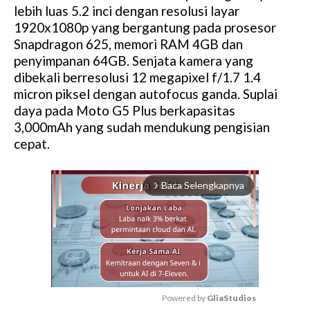
lebih luas 5.2 inci dengan resolusi layar
1920x1080p yang bergantung pada prosesor
Snapdragon 625, memori RAM 4GB dan
penyimpanan 64GB. Senjata kamera yang
dibekali berresolusi 12 megapixel f/1.7 1.4
micron piksel dengan autofocus ganda. Suplai
daya pada Moto G5 Plus berkapasitas
3,000mAh yang sudah mendukung pengisian
cepat.
Baca Selengkapnya
arrow_forward_ios
Powered by 
GliaStudios