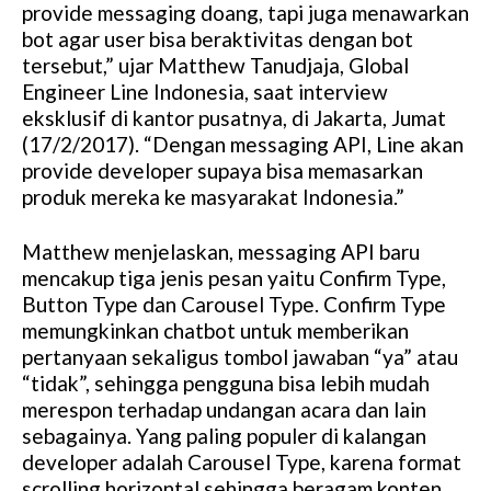
provide messaging doang, tapi juga menawarkan
t
bot agar user bisa beraktivitas dengan bot
e
tersebut,” ujar Matthew Tanudjaja, Global
Engineer Line Indonesia, saat interview
eksklusif di kantor pusatnya, di Jakarta, Jumat
(17/2/2017). “Dengan messaging API, Line akan
provide developer supaya bisa memasarkan
produk mereka ke masyarakat Indonesia.”
Matthew menjelaskan, messaging API baru
mencakup tiga jenis pesan yaitu Confirm Type,
Button Type dan Carousel Type. Confirm Type
memungkinkan chatbot untuk memberikan
pertanyaan sekaligus tombol jawaban “ya” atau
“tidak”, sehingga pengguna bisa lebih mudah
merespon terhadap undangan acara dan lain
sebagainya. Yang paling populer di kalangan
developer adalah Carousel Type, karena format
scrolling horizontal sehingga beragam konten