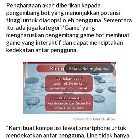
Penghargaan akan diberikan kepada
pengembang bot yang menunjukkan potensi
tinggi untuk diadopsi oleh pengguna. Sementara
itu, ada juga kategori ‘Game’ yang
mengharuskan pengembang game bot membuat
game yang interaktif dan dapat menciptakan
kedekatan antar pengguna.
Baca Selengkapnya
arrow_forward_ios
Powered by 
GliaStudios
“Kami buat kompetisi lewat smartphone untuk
M
mendekatkan antar pengguna. Line tidak hanya
u