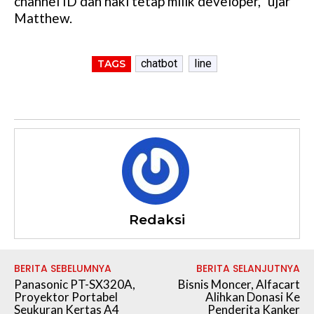
channel ID dan haki tetap milik developer,” ujar
Matthew.
chatbot
line
TAGS
Redaksi
BERITA SEBELUMNYA
BERITA SELANJUTNYA
Panasonic PT-SX320A,
Bisnis Moncer, Alfacart
Proyektor Portabel
Alihkan Donasi Ke
Seukuran Kertas A4
Penderita Kanker