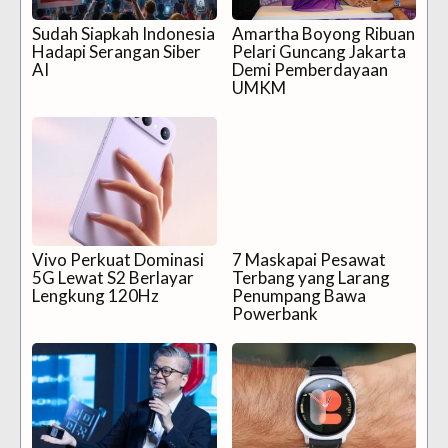
Sudah Siapkah Indonesia
Amartha Boyong Ribuan
Hadapi Serangan Siber
Pelari Guncang Jakarta
AI
Demi Pemberdayaan
UMKM
Vivo Perkuat Dominasi
7 Maskapai Pesawat
5G Lewat S2 Berlayar
Terbang yang Larang
Lengkung 120Hz
Penumpang Bawa
Powerbank