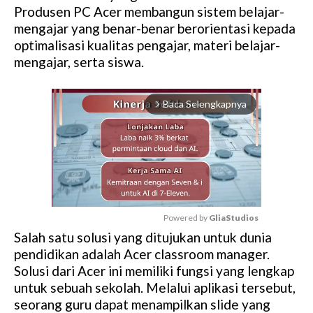
Produsen PC Acer membangun sistem belajar-
mengajar yang benar-benar berorientasi kepada
optimalisasi kualitas pengajar, materi belajar-
mengajar, serta siswa.
Baca Selengkapnya
arrow_forward_ios
Powered by 
GliaStudios
Salah satu solusi yang ditujukan untuk dunia
M
pendidikan adalah Acer classroom manager.
u
Solusi dari Acer ini memiliki fungsi yang lengkap
t
untuk sebuah sekolah. Melalui aplikasi tersebut,
e
seorang guru dapat menampilkan slide yang