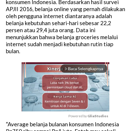
konsumen Indonesia. Berdasarkan hasil survei
APJII 2016, belanja online yang pernah dilakukan
oleh pengguna internet diantaranya adalah
belanja kebutuhan sehari-hari sebesar 22,2
persen atau 29,4 juta orang. Data ini
menunjukkan bahwa belanja groceries melalui
internet sudah menjadi kebutuhan rutin tiap
bulan.
Baca Selengkapnya
arrow_forward_ios
Powered by 
GliaStudios
“Average belanja bulanan konsumen Indonesia
M