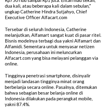
Rp750 ribu sampai Rp1 juta. Entah mau sekali,
u
dua kali, atau beberapa kali dalam sebulan,”
t
ungkap Catherine Hindra Sutjahyo, Chief
e
Executive Officer Alfacart.com
Tersebar di seluruh Indonesia, Catherine
melanjutkan, Alfamart sangat kuat di pasar ritel.
Bisnis modelnya terbagi dua yakni Alfamart dan
Alfamidi. Sementara untuk menyasar netizen
Indonesia, perusahaan ini meluncurkan
Alfacart.com yang bisa melayani pelanggan via
online.
Tingginya penetrasi smartphone, disinyalir
menjadi landasan tingginya minat orang
berbelanja secara online. Pasalnya, ditemukan
bahwa sebagian besar belanja online di
Indonesia dilakukan pada perangkat mobile,
yakni 87.4%.