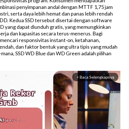
esponsivitas program. Konsumen mendapatkan
ombinasi penyimpanan andal dengan MTTF 1,75 jam
stri, serta daya lebih hemat dan panas lebih rendah
DD. Kedua SSD tersebut disertai dengan software
 yang dapat diunduh gratis, yang memungkinkan
rja dan kapasitas secara terus-menerus. Bagi
encari responsivitas instant-on, ketahanan,
endah, dan faktor bentuk yang ultra tipis yang mudah
-mana, SSD WD Blue dan WD Green adalah pilihan
Baca Selengkapnya
arrow_forward_ios