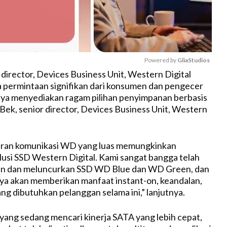
Powered by 
GliaStudios
 director, Devices Business Unit, Western Digital
 permintaan signifikan dari konsumen dan pengecer
M
ya menyediakan ragam pilihan penyimpanan berbasis
u
l Bek, senior director, Devices Business Unit, Western
t
e
uran komunikasi WD yang luas memungkinkan
lusi SSD Western Digital. Kami sangat bangga telah
 dan meluncurkan SSD WD Blue dan WD Green, dan
ya akan memberikan manfaat instant-on, keandalan,
ng dibutuhkan pelanggan selama ini,” lanjutnya.
yang sedang mencari kinerja SATA yang lebih cepat,