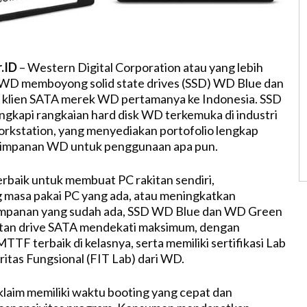
r.ID
– Western Digital Corporation atau yang lebih
 WD memboyong solid state drives (SSD) WD Blue dan
klien SATA merek WD pertamanya ke Indonesia. SSD
engkapi rangkaian hard disk WD terkemuka di industri
rkstation, yang menyediakan portofolio lengkap
impanan WD untuk penggunaan apa pun.
terbaik untuk membuat PC rakitan sendiri,
masa pakai PC yang ada, atau meningkatkan
impanan yang sudah ada, SSD WD Blue dan WD Green
atan drive SATA mendekati maksimum, dengan
TF terbaik di kelasnya, serta memiliki sertifikasi Lab
ritas Fungsional (FIT Lab) dari WD.
iklaim memiliki waktu booting yang cepat dan