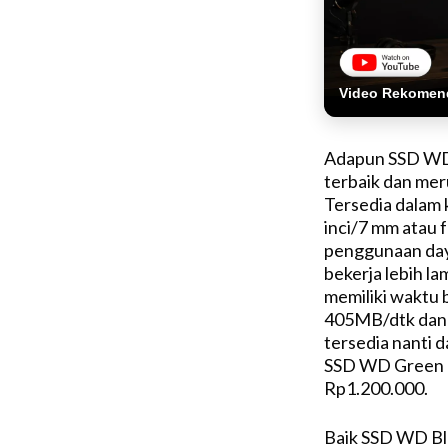
Video Rekomen
Adapun SSD WD 
terbaik dan mer
Tersedia dalam 
inci/7 mm atau
penggunaan day
bekerja lebih l
memiliki waktu 
405MB/dtk dan 
tersedia nanti d
SSD WD Green d
Rp1.200.000.
Baik SSD WD Bl