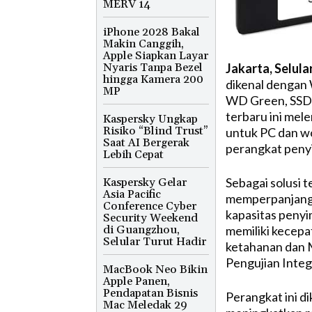
MERV 14
iPhone 2028 Bakal
Makin Canggih,
Apple Siapkan Layar
Jakarta, Selula
Nyaris Tanpa Bezel
hingga Kamera 200
dikenal dengan
MP
WD Green, SSD 
terbaru ini mel
Kaspersky Ungkap
Risiko “Blind Trust”
untuk PC dan wo
Saat AI Bergerak
perangkat peny
Lebih Cepat
Sebagai solusi 
Kaspersky Gelar
Asia Pacific
memperpanjang 
Conference Cyber
kapasitas peny
Security Weekend
memiliki kecep
di Guangzhou,
Selular Turut Hadir
ketahanan dan MT
Pengujian Integ
MacBook Neo Bikin
Apple Panen,
Pendapatan Bisnis
Perangkat ini d
Mac Meledak 29