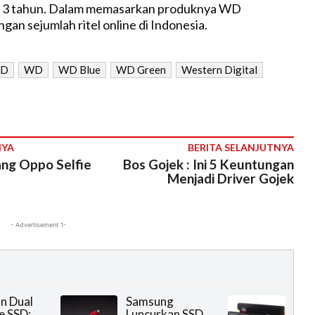
a 3 tahun. Dalam memasarkan produknya WD
an sejumlah ritel online di Indonesia.
SD
WD
WD Blue
WD Green
Western Digital
NYA
BERITA SELANJUTNYA
ang Oppo Selfie
Bos Gojek : Ini 5 Keuntungan
Menjadi Driver Gojek
- Advertisement 1-
n Dual
Samsung
e SSD:
Luncurkan SSD