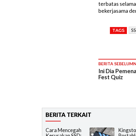
terbatas selam
bekerjasama deng
S
TAGS
BERITA SEBELUM
Ini Dia Pemen
Fest Quiz
BERITA TERKAIT
Cara Mencegah
Kingsto
Kerusakan SSD:
Portabl