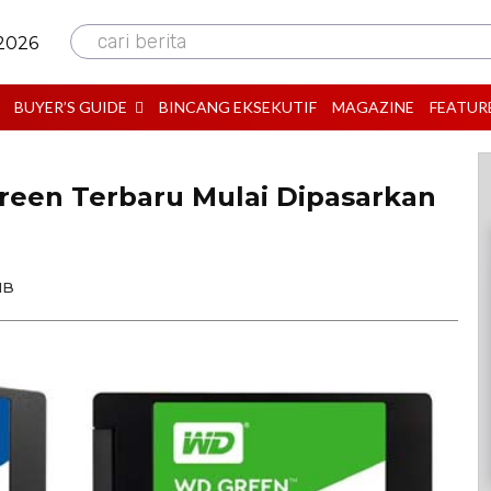
cari berita
 2026
BUYER’S GUIDE
BINCANG EKSEKUTIF
MAGAZINE
FEATUR
een Terbaru Mulai Dipasarkan
IB