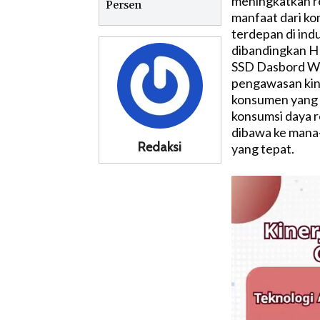
meningkatkan r
Persen
manfaat dari k
terdepan di indu
dibandingkan H
SSD Dasbord WD
pengawasan kine
konsumen yang m
konsumsi daya r
dibawa ke mana
Redaksi
yang tepat.