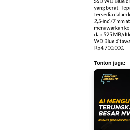
SSD WD Blue dis
yang berat. Te
tersedia dalam 
2,5-inci/7 mm a
menawarkan kec
dan 525 MB/dtk
WD Blue ditawa
Rp4.700.000.
Tonton juga: