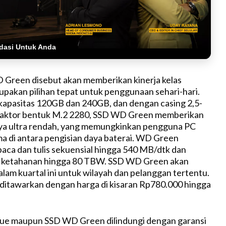
dasi Untuk Anda
Green disebut akan memberikan kinerja kelas
upakan pilihan tepat untuk penggunaan sehari-hari.
kapasitas 120GB dan 240GB, dan dengan casing 2,5-
 faktor bentuk M.2 2280, SSD WD Green memberikan
a ultra rendah, yang memungkinkan pengguna PC
ama di antara pengisian daya baterai. WD Green
baca dan tulis sekuensial hingga 540 MB/dtk dan
ketahanan hingga 80 TBW. SSD WD Green akan
alam kuartal ini untuk wilayah dan pelanggan tertentu.
itawarkan dengan harga di kisaran Rp780.000 hingga
ue maupun SSD WD Green dilindungi dengan garansi