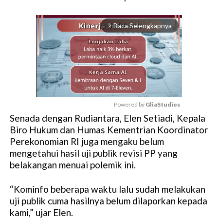
Baca Selengkapnya
arrow_forward_ios
Powered by 
GliaStudios
Senada dengan Rudiantara, Elen Setiadi, Kepala
M
Biro Hukum dan Humas Kementrian Koordinator
u
Perekonomian RI juga mengaku belum
t
mengetahui hasil uji publik revisi PP yang
e
belakangan menuai polemik ini.
“Kominfo beberapa waktu lalu sudah melakukan
uji publik cuma hasilnya belum dilaporkan kepada
kami,” ujar Elen.