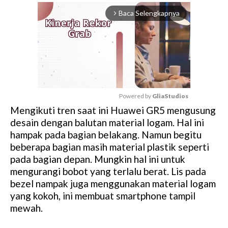
Baca Selengkapnya
arrow_forward_ios
Powered by 
GliaStudios
Mengikuti tren saat ini Huawei GR5 mengusung
M
desain dengan balutan material logam. Hal ini
u
hampak pada bagian belakang. Namun begitu
t
beberapa bagian masih material plastik seperti
e
pada bagian depan. Mungkin hal ini untuk
mengurangi bobot yang terlalu berat. Lis pada
bezel nampak juga menggunakan material logam
yang kokoh, ini membuat smartphone tampil
mewah.