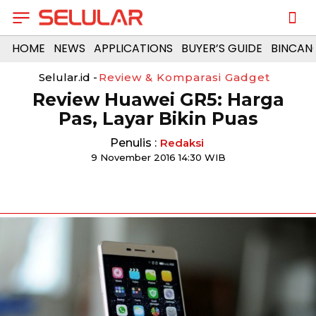
HOME
NEWS
APPLICATIONS
BUYER’S GUIDE
BINCAN
Selular.id -
Review & Komparasi Gadget
Review Huawei GR5: Harga
Pas, Layar Bikin Puas
Penulis :
Redaksi
9 November 2016 14:30 WIB