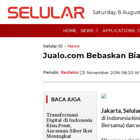
Saturday, 8 Augus
HOME
NEWS
APPLICATIONS
Selular.ID -
News
Jualo.com Bebaskan Bi
Penulis:
Redaksi
5 November 2016 08:20 W
BACA JUGA
Jakarta, Selula
Transformasi
di Indonesia ki
Digital di Indonesia
Bersama) dan wit
Kian Pesat,
Ancaman Siber Ikut
Meningkat