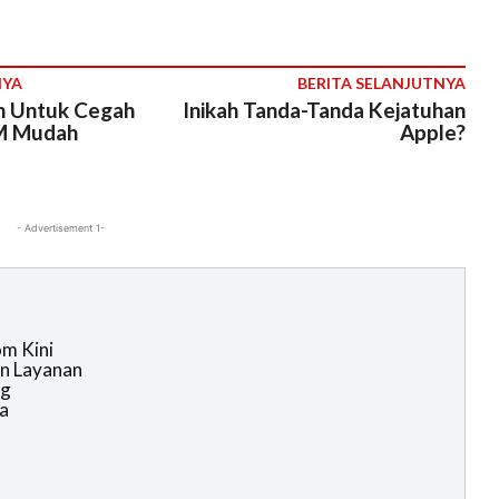
NYA
BERITA SELANJUTNYA
h Untuk Cegah
Inikah Tanda-Tanda Kejatuhan
M Mudah
Apple?
- Advertisement 1-
om Kini
n Layanan
ng
a