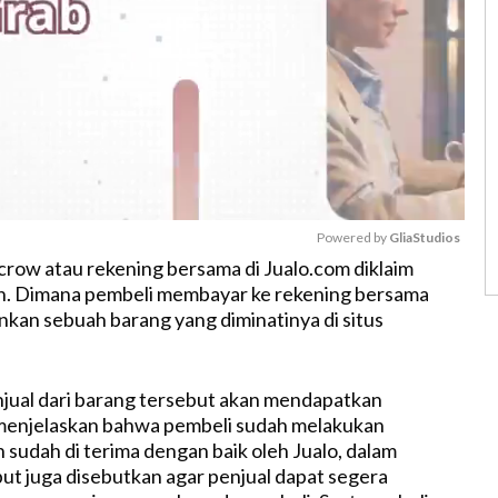
Powered by 
GliaStudios
ow atau rekening bersama di Jualo.com diklaim
n. Dimana pembeli membayar ke rekening bersama
M
nkan sebuah barang yang diminatinya di situs
u
t
e
njual dari barang tersebut akan mendapatkan
 menjelaskan bahwa pembeli sudah melakukan
sudah di terima dengan baik oleh Jualo, dalam
but juga disebutkan agar penjual dapat segera