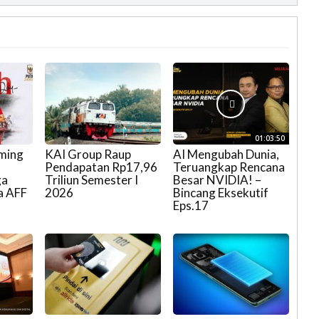
01:03:50
aming
KAI Group Raup
AI Mengubah Dunia,
Pendapatan Rp17,96
Teruangkap Rencana
ga
Triliun Semester I
Besar NVIDIA! –
a AFF
2026
Bincang Eksekutif
Eps.17