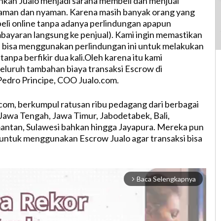
kan Jualo menjadi sarana membeli dan menjual
aman dan nyaman. Karena masih banyak orang yang
beli online tanpa adanya perlindungan apapun
ayaran langsung ke penjual). Kami ingin memastikan
 bisa menggunakan perlindungan ini untuk melakukan
 tanpa berfikir dua kali.Oleh karena itu kami
luruh tambahan biaya transaksi Escrow di
Pedro Principe, COO Jualo.com.
o.com, berkumpul ratusan ribu pedagang dari berbagai
 Jawa Tengah, Jawa Timur, Jabodetabek, Bali,
antan, Sulawesi bahkan hingga Jayapura. Mereka pun
 untuk menggunakan Escrow Jualo agar transaksi bisa
Baca Selengkapnya
arrow_forward_ios