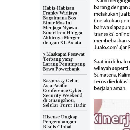
“Kami mengingin
barang dengan 
Habis-Habisan
Franky Widjaya:
melakukan jual 
Bagaimana Bos
(melakukan pemb
Sinar Mas Ini
bahwa siapapun
Menjaga Nyawa
Smartfren Hingga
transaksi online
Akhirnya Merger
membebaskan se
dengan XL Axiata
Jualo.com”ujar 
7 Maskapai Pesawat
Terbang yang
Saat ini di Jual
Larang Penumpang
wilayah seperti
Bawa Powerbank
Sumatera, Kalim
Kaspersky Gelar
terus diedukasi
Asia Pacific
berjalan aman.
Conference Cyber
Security Weekend
di Guangzhou,
Selular Turut Hadir
Hisense Ungkap
Pengembangan
Bisnis Global