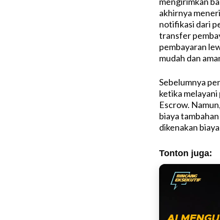
mengirimkan bar
akhirnya meneri
notifikasi dari 
transfer pembay
pembayaran lew
mudah dan ama
Sebelumnya penj
ketika melayani
Escrow. Namun,
biaya tambahan a
dikenakan biaya
Tonton juga: