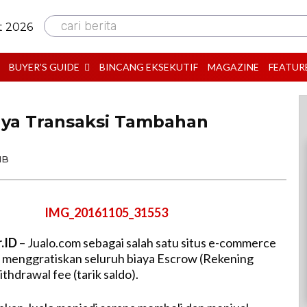
cari berita
t 2026
BUYER’S GUIDE
BINCANG EKSEKUTIF
MAGAZINE
FEATUR
aya Transaksi Tambahan
IB
r.ID
– Jualo.com sebagai salah satu situs e-commerce
ni menggratiskan seluruh biaya Escrow (Rekening
hdrawal fee (tarik saldo).