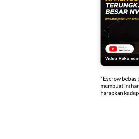
Video Rekomen
“Escrow bebas b
membuat ini han
harapkan kedepan