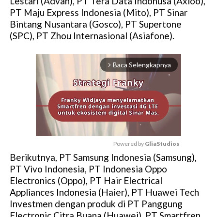
Lestari (Advan), PT Tera Data Indonusa (Axioo),
PT Maju Express Indonesia (Mito), PT Sinar
Bintang Nusantara (Gosco), PT Supertone
(SPC), PT Zhou Internasional (Asiafone).
Baca Selengkapnya
arrow_forward_ios
Powered by 
GliaStudios
Berikutnya, PT Samsung Indonesia (Samsung),
M
PT Vivo Indonesia, PT Indonesia Oppo
u
Electronics (Oppo), PT Hair Electrical
t
Appliances Indonesia (Haier), PT Huawei Tech
e
Investmen dengan produk di PT Panggung
Electronic Citra Buana (Huawei), PT Smartfren