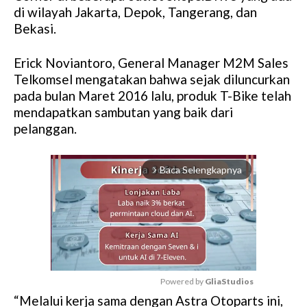
di wilayah Jakarta, Depok, Tangerang, dan
Bekasi.
Erick Noviantoro, General Manager M2M Sales
Telkomsel mengatakan bahwa sejak diluncurkan
pada bulan Maret 2016 lalu, produk T-Bike telah
mendapatkan sambutan yang baik dari
pelanggan.
Baca Selengkapnya
arrow_forward_ios
Powered by 
GliaStudios
“Melalui kerja sama dengan Astra Otoparts ini,