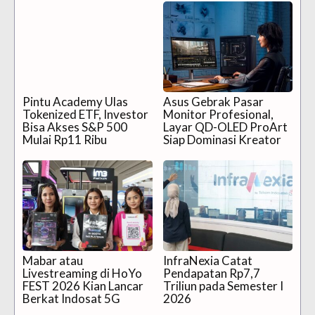
Pintu Academy Ulas
Asus Gebrak Pasar
Tokenized ETF, Investor
Monitor Profesional,
Bisa Akses S&P 500
Layar QD-OLED ProArt
Mulai Rp11 Ribu
Siap Dominasi Kreator
Mabar atau
InfraNexia Catat
Livestreaming di HoYo
Pendapatan Rp7,7
FEST 2026 Kian Lancar
Triliun pada Semester I
Berkat Indosat 5G
2026