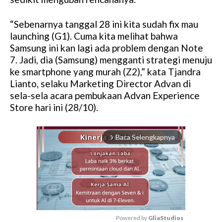
“Sebenarnya tanggal 28 ini kita sudah fix mau
launching (G1). Cuma kita melihat bahwa
Samsung ini kan lagi ada problem dengan Note
7. Jadi, dia (Samsung) mengganti strategi menuju
ke smartphone yang murah (Z2),” kata Tjandra
Lianto, selaku Marketing Director Advan di
sela-sela acara pembukaan Advan Experience
Store hari ini (28/10).
Baca Selengkapnya
arrow_forward_ios
Powered by 
GliaStudios