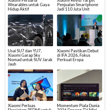
Xiaomi Perbarui
Xiaomi Revisi Target
Wearables untuk Gaya
Penjualan Smartphone
Hidup Aktif
Jadi 110 Juta Unit
Usai SU7 dan YU7,
Xiaomi Pastikan Debut
Xiaomi Garap Sky
di IFA 2026, Fokus
Nomad untuk SUV Jarak
Perkuat Eropa
Jauh
Xiaomi Perluas
Momentum Piala Dunia
Ekosistem REDMI untuk
2026 Dorong TV Mini