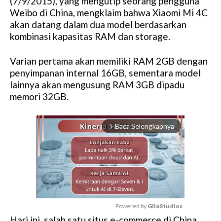
(7/9/2015), yang mengutip seorang pengguna
Weibo di China, mengklaim bahwa Xiaomi Mi 4C
akan datang dalam dua model berdasarkan
kombinasi kapasitas RAM dan storage.
Varian pertama akan memiliki RAM 2GB dengan
penyimpanan internal 16GB, sementara model
lainnya akan mengusung RAM 3GB dipadu
memori 32GB.
Baca Selengkapnya
arrow_forward_ios
Powered by 
GliaStudios
Hari ini, salah satu situs e-commerce di China