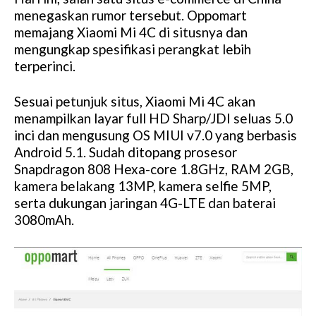
M
menegaskan rumor tersebut. Oppomart
u
memajang Xiaomi Mi 4C di situsnya dan
t
mengungkap spesifikasi perangkat lebih
e
terperinci.
Sesuai petunjuk situs, Xiaomi Mi 4C akan
menampilkan layar full HD Sharp/JDI seluas 5.0
inci dan mengusung OS MIUI v7.0 yang berbasis
Android 5.1. Sudah ditopang prosesor
Snapdragon 808 Hexa-core 1.8GHz, RAM 2GB,
kamera belakang 13MP, kamera selfie 5MP,
serta dukungan jaringan 4G-LTE dan baterai
3080mAh.