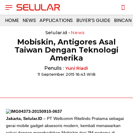
HOME
NEWS
APPLICATIONS
BUYER’S GUIDE
BINCAN
Selular.id -
News
Mobiskin, Antigores Asal
Taiwan Dengan Teknologi
Amerika
Penulis :
Yuni Riadi
11 September 2015 16:43 WIB
Jakarta, Selular.ID
– PT Wellcomm Ritelindo Pratama sebagai
gerai mobile gadget aksesoris modern, kembali menawarkan
solusi dengan menghadirkan Mobiskin dari 3M pertama di