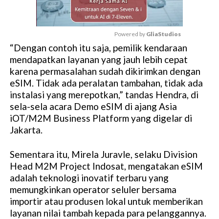
Powered by 
GliaStudios
“Dengan contoh itu saja, pemilik kendaraan
M
mendapatkan layanan yang jauh lebih cepat
u
karena permasalahan sudah dikirimkan dengan
t
eSIM. Tidak ada peralatan tambahan, tidak ada
e
instalasi yang merepotkan,” tandas Hendra, di
sela-sela acara Demo eSIM di ajang Asia
iOT/M2M Business Platform yang digelar di
Jakarta.
Sementara itu, Mirela Juravle, selaku Division
Head M2M Project Indosat, mengatakan eSIM
adalah teknologi inovatif terbaru yang
memungkinkan operator seluler bersama
importir atau produsen lokal untuk memberikan
layanan nilai tambah kepada para pelanggannya.