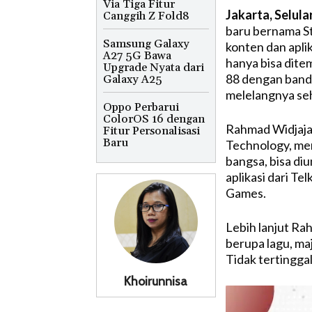
Via Tiga Fitur
Jakarta, Selula
Canggih Z Fold8
baru bernama S
Samsung Galaxy
konten dan apli
A27 5G Bawa
hanya bisa dite
Upgrade Nyata dari
88 dengan bande
Galaxy A25
melelangnya seh
Oppo Perbarui
ColorOS 16 dengan
Rahmad Widjaja 
Fitur Personalisasi
Baru
Technology, men
bangsa, bisa di
aplikasi dari Te
Games.
Lebih lanjut Ra
berupa lagu, maj
Tidak tertingga
Khoirunnisa