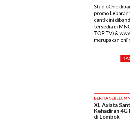
StudioOne diba
promo Lebaran y
cantik ini diban
tersedia di MNC
TOP TV) & www.
merupakan onlin
TA
BERITA SEBELUM
XL Axiata Sant
Kehadiran 4G 
di Lombok