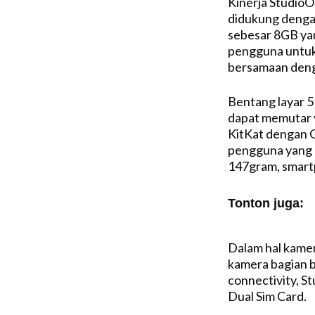
Kinerja StudioO
didukung denga
sebesar 8GB ya
pengguna untuk 
bersamaan deng
Bentang layar 5
dapat memutar v
KitKat dengan 
pengguna yang l
147gram, smartp
Tonton juga:
Video Rekomen
Dalam hal kam
kamera bagian b
connectivity, 
Dual Sim Card.