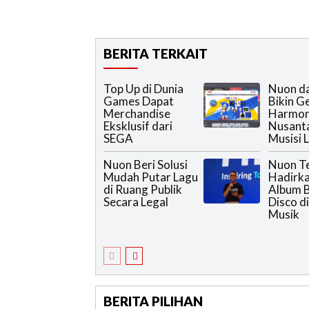
BERITA TERKAIT
Top Up di Dunia
Nuon da
Games Dapat
Bikin G
Merchandise
Harmon
Eksklusif dari
Nusanta
SEGA
Musisi 
Nuon Beri Solusi
Nuon T
Mudah Putar Lagu
Hadirka
di Ruang Publik
Album 
Secara Legal
Disco di
Musik
BERITA PILIHAN