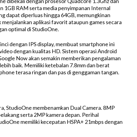
ne dibekali dengan prosesor Quadcore 1.3Ghz dan
n 1GB RAM serta media penyimpanan Internal
ng dapat diperluas hingga 64GB, memungkinan
menjalankan aplikasi favorit ataupun games secara
an optimal di StudioOne.
 inci dengan IPS display, membuat smartphone ini
ideo dengan kualitas HD. Sistem operasi Android
Google Now akan semakin memberikan pengalaman
ebih baik. Memiliki ketebalan 7.8mm dan berat
hone terasa ringan dan pas di genggaman tangan.
dasi Untuk Anda
era, StudioOne membenamkan Dual Camera. 8MP
elakang serta 2MP kamera depan. Perihal
StudioOne memiliki kecepatan HSPA+ 21mbps dengan