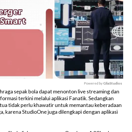
Powered by 
GliaStudios
ahraga sepak bola dapat menonton live streaming dan
ormasi terkini melalui aplikasi Fanatik. Sedangkan
M
 tua tidak perlu khawatir untuk memantau keberadaan
u
a, karena StudioOne juga dilengkapi dengan aplikasi
t
e