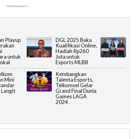
- Advertisement 1-
n Playup
DGL 2025 Buka
erakan
Kualifikasi Online,
i
Hadiah Rp260
ra untuk
Juta untuk
Lokal
Esports MLBB
elkom
Kembangkan
n Mini
Talenta Esports,
Bandar
Telkomsel Gelar
 Langit
Grand Final Dunia
Games LAGA
2024