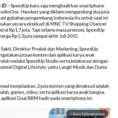
r.ID
– SpeedUp baru saja menghadirkan smartphone
tudioOne. Handset yang diklaim mengandung dua juta
kasi gubahan pengembang Indonesia itu untuk saat ini
mukan secara eksklusif di MNC TV Shopping Channel
rol Rp1,7 juta. Tapi selama masa promosi, SpeedUp
arga Rp1,3 juta sampai akhir Juli 2015.
Sakti, Direktur Produk dan Marketing, SpeedUp
gatakan jutaan konten dan aplikasi karya anak
unduh melalui SpeedUp Studio serta kolaborasi dengan
lkomsel Digital Lifestyle, yaitu Langit Musik dan Dunia
hmad menjelaskan, 2 juta konten yang dimaksud adalah
alah, games, video, serta aplikasi karya anak bangsa.
l aplikasi Dual BBM hadir pada smartphone ini.
Baca Selengkapnya
arrow_forward_ios